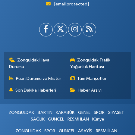
[email protected]
Zonguldak Hava
Zonguldak Trafik
Durumu
Yoğunluk Haritası
Puan Durumu ve Fikstür
Tüm Manşetler
Son Dakika Haberleri
Haber Arşivi
ZONGULDAK
BARTIN
KARABÜK
GENEL
SPOR
SİYASET
SAĞLIK
GÜNCEL
RESMİ İLAN
Künye
ZONGULDAK
SPOR
GÜNCEL
ASAYİŞ
RESMİ İLAN