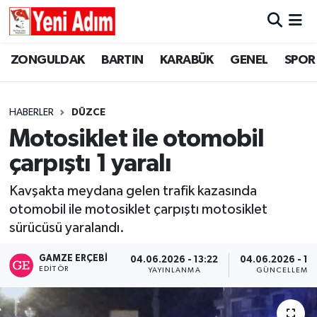
ZONGULDAK
ZONGULDAK
Zonguldak Hava Durumu
ZONGULDAK
BARTIN
KARABÜK
GENEL
SPOR
SPOR
BARTIN
Zonguldak Trafik Yoğunluk Haritası
HABERLER
DÜZCE
ASAYİŞ
KARABÜK
Süper Lig Puan Durumu ve Fikstür
Motosiklet ile otomobil
çarpıştı 1 yaralı
GÜNCEL
GENEL
Tüm Manşetler
Kavşakta meydana gelen trafik kazasında
SİYASET
SPOR
Son Dakika Haberleri
otomobil ile motosiklet çarpıştı motosiklet
sürücüsü yaralandı.
RESMİ İLAN
SİYASET
Haber Arşivi
GAMZE ERÇEBI
04.06.2026 - 13:22
04.06.2026 - 13
SAĞLIK
EDITÖR
YAYINLANMA
GÜNCELLEME
GÜNCEL