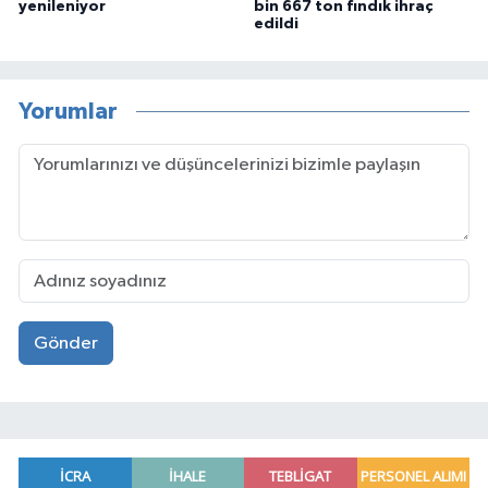
yenileniyor
bin 667 ton fındık ihraç
edildi
Yorumlar
Gönder