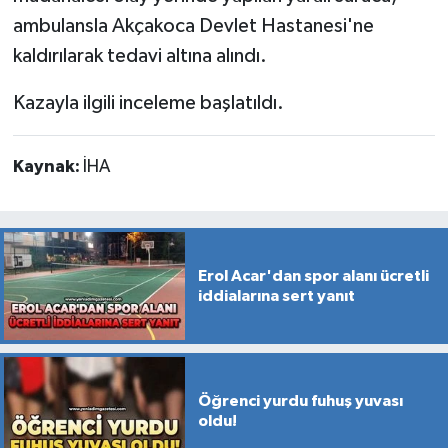
ambulansla Akçakoca Devlet Hastanesi'ne
kaldırılarak tedavi altına alındı.
Kazayla ilgili inceleme başlatıldı.
Kaynak:
İHA
Erol Acar'dan spor alanı ücretli
iddialarına sert yanıt
Öğrenci yurdu fuhuş yuvası
oldu!