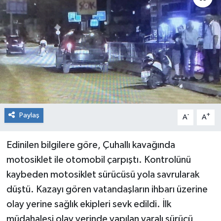
RESMİ İLAN
Künye
Paylaş
-
+
A
A
Edinilen bilgilere göre, Çuhallı kavağında
motosiklet ile otomobil çarpıştı. Kontrolünü
kaybeden motosiklet sürücüsü yola savrularak
düştü. Kazayı gören vatandaşların ihbarı üzerine
olay yerine sağlık ekipleri sevk edildi. İlk
müdahalesi olay yerinde yapılan yaralı sürücü,