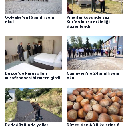
Gölyaka'ya 16 sınıflı yeni
Pınarlar köyünde yaz
okul
Kur'an kursu etkinliği
düzenlendi
Düzce'de karayolları
Cumayeri'ne 24 sınıflı yeni
misafirhanesi hizmete girdi
okul
Dededüzü'nde yollar
Düzce'den AB ülkelerine 6