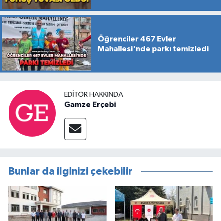
Öğrenciler 467 Evler
Mahallesi'nde parkı temizledi
EDITÖR HAKKINDA
Gamze Erçebi
Bunlar da ilginizi çekebilir