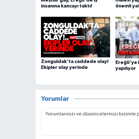
insanına kancayı taktı!
önemli ya
Zonguldak'ta caddede olay!
Ereğli'ye
Ekipler olay yerinde
yapılıyor
Yorumlar