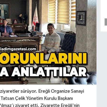
ziyaretler sürüyor. Ereğli Organize Sanayi
Tatsan Çelik Yönetim Kurulu Başkanı
az’ı ziyaret etti. Ziyarette Ereğli'nin