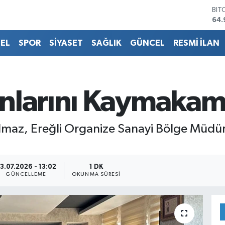
BIT
64.
DO
47,
EL
SPOR
SİYASET
SAĞLIK
GÜNCEL
RESMİ İLAN
EU
55,
STE
64,
GRA
nlarını Kaymakama
666
BİS
13.
ılmaz, Ereğli Organize Sanayi Bölge Müdü
3.07.2026 - 13:02
1 DK
GÜNCELLEME
OKUNMA SÜRESI