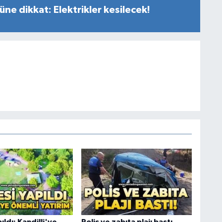
ne dikkat: Elektrikler kesilecek!
ıldı: Kandilli'ye
Polis ve zabıta plajı bastı