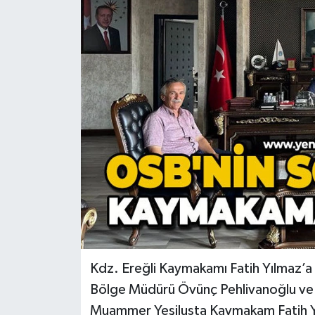
RESMİ İLAN
Künye
Kdz. Ereğli Kaymakamı Fatih Yılmaz’a 
Bölge Müdürü Övünç Pehlivanoğlu ve 
Muammer Yeşilusta Kaymakam Fatih Yılm