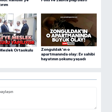
tırım
Zonguldak'ın o
 Meslek Ortaokulu
apartmanında olay: Ev sahibi
hayatının şokunu yaşadı