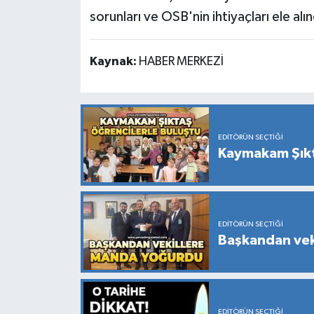
sorunları ve OSB'nin ihtiyaçları ele alın
Kaynak:
HABER MERKEZİ
EDITÖRÜN SEÇTIĞI
Kaymakam Şıkt
EDITÖRÜN SEÇTIĞI
Başkandan vek
EDITÖRÜN SEÇTIĞI