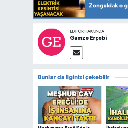
Zonguldak o gü
EDITÖR HAKKINDA
Gamze Erçebi
Bunlar da ilginizi çekebilir
Meşhur gay, Ereğli'de iş
İhalesi yap