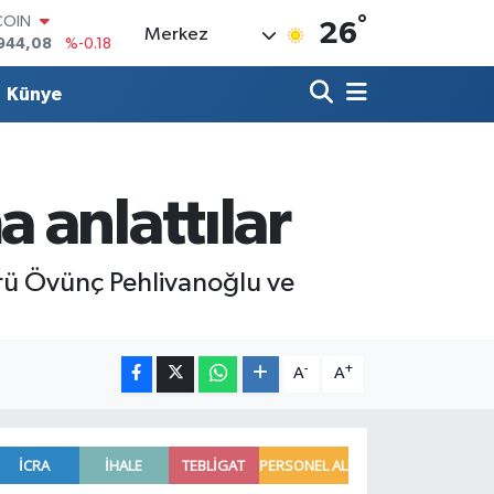
°
COIN
26
Merkez
944,08
%-0.18
LAR
7436
%0.18
Künye
RO
2510
%0.32
RLİN
4811
%0.38
M ALTIN
 anlattılar
0.55
%0.03
T100
779
%-14
rü Övünç Pehlivanoğlu ve
-
+
A
A