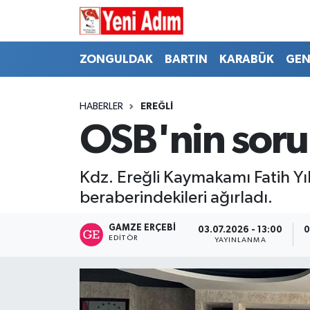
ZONGULDAK
ZONGULDAK
Zonguldak Hava Durumu
ZONGULDAK
BARTIN
KARABÜK
GEN
SPOR
BARTIN
Zonguldak Trafik Yoğunluk Haritası
HABERLER
EREĞLİ
ASAYİŞ
KARABÜK
Süper Lig Puan Durumu ve Fikstür
OSB'nin soru
GÜNCEL
GENEL
Tüm Manşetler
Kdz. Ereğli Kaymakamı Fatih Y
SİYASET
SPOR
Son Dakika Haberleri
beraberindekileri ağırladı.
RESMİ İLAN
SİYASET
Haber Arşivi
GAMZE ERÇEBI
03.07.2026 - 13:00
0
EDITÖR
YAYINLANMA
SAĞLIK
GÜNCEL