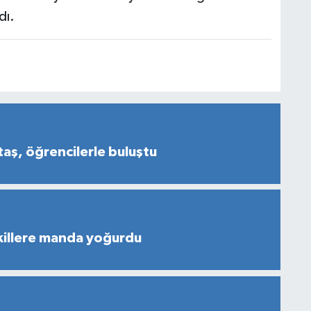
dı.
aş, öğrencilerle buluştu
illere manda yoğurdu