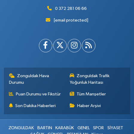
0 372 281 06 66
[email protected]
Zonguldak Hava
Zonguldak Trafik
Durumu
Yoğunluk Haritası
Puan Durumu ve Fikstür
Tüm Manşetler
Son Dakika Haberleri
Haber Arşivi
ZONGULDAK
BARTIN
KARABÜK
GENEL
SPOR
SİYASET