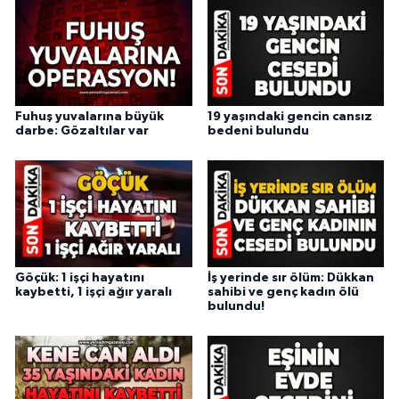
Fuhuş yuvalarına büyük
19 yaşındaki gencin cansız
darbe: Gözaltılar var
bedeni bulundu
Göçük: 1 işçi hayatını
İş yerinde sır ölüm: Dükkan
kaybetti, 1 işçi ağır yaralı
sahibi ve genç kadın ölü
bulundu!