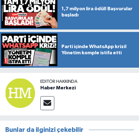
1,7 milyon lira ödül! Başvurular
başladı
Parti içinde WhatsApp krizi!
Yönetim komple istifa etti
EDITÖR HAKKINDA
Haber Merkezi
Bunlar da ilginizi çekebilir