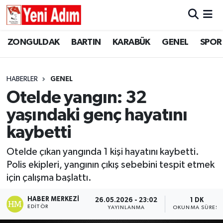
ZONGULDAK
ZONGULDAK
Zonguldak Hava Durumu
ZONGULDAK
BARTIN
KARABÜK
GENEL
SPOR
SPOR
BARTIN
Zonguldak Trafik Yoğunluk Haritası
HABERLER
GENEL
ASAYİŞ
KARABÜK
Süper Lig Puan Durumu ve Fikstür
Otelde yangın: 32
yaşındaki genç hayatını
GÜNCEL
GENEL
Tüm Manşetler
kaybetti
SİYASET
SPOR
Son Dakika Haberleri
Otelde çıkan yangında 1 kişi hayatını kaybetti.
Polis ekipleri, yangının çıkış sebebini tespit etmek
RESMİ İLAN
SİYASET
Haber Arşivi
için çalışma başlattı.
SAĞLIK
HABER MERKEZI
26.05.2026 - 23:02
1 DK
EDITÖR
YAYINLANMA
OKUNMA SÜRESI
GÜNCEL