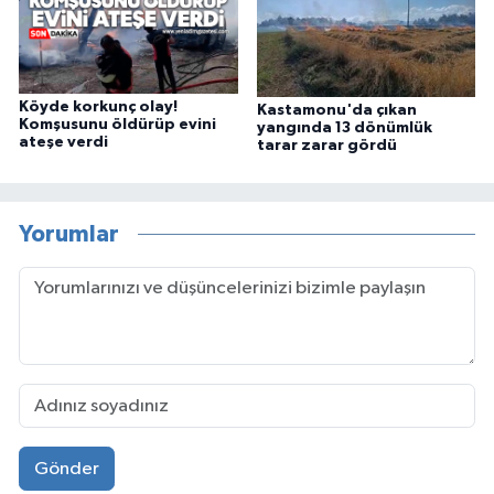
Köyde korkunç olay!
Kastamonu'da çıkan
Komşusunu öldürüp evini
yangında 13 dönümlük
ateşe verdi
tarar zarar gördü
Yorumlar
Gönder