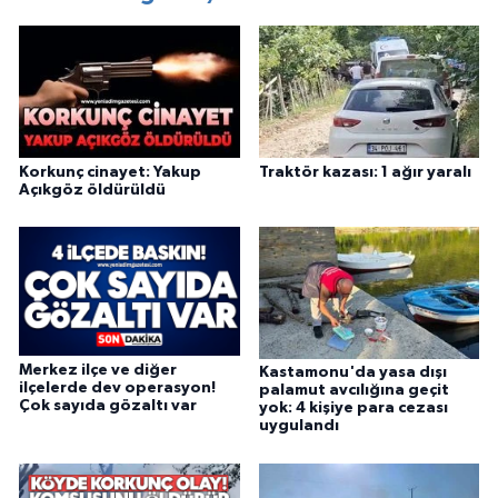
Korkunç cinayet: Yakup
Traktör kazası: 1 ağır yaralı
Açıkgöz öldürüldü
Merkez ilçe ve diğer
Kastamonu'da yasa dışı
ilçelerde dev operasyon!
palamut avcılığına geçit
Çok sayıda gözaltı var
yok: 4 kişiye para cezası
uygulandı