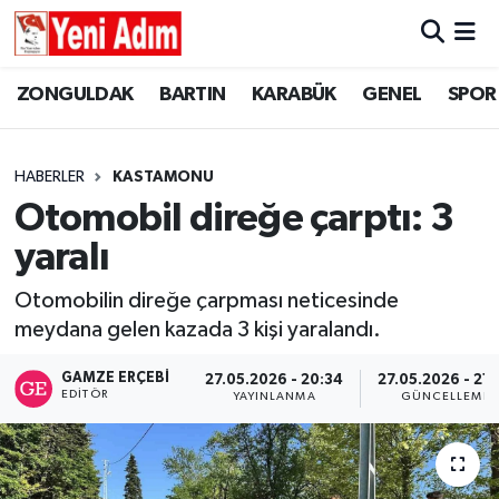
ZONGULDAK
ZONGULDAK
Zonguldak Hava Durumu
ZONGULDAK
BARTIN
KARABÜK
GENEL
SPOR
SPOR
BARTIN
Zonguldak Trafik Yoğunluk Haritası
HABERLER
KASTAMONU
ASAYİŞ
KARABÜK
Süper Lig Puan Durumu ve Fikstür
Otomobil direğe çarptı: 3
yaralı
GÜNCEL
GENEL
Tüm Manşetler
Otomobilin direğe çarpması neticesinde
SİYASET
SPOR
Son Dakika Haberleri
meydana gelen kazada 3 kişi yaralandı.
RESMİ İLAN
SİYASET
Haber Arşivi
GAMZE ERÇEBI
27.05.2026 - 20:34
27.05.2026 - 21:
EDITÖR
YAYINLANMA
GÜNCELLEME
SAĞLIK
GÜNCEL