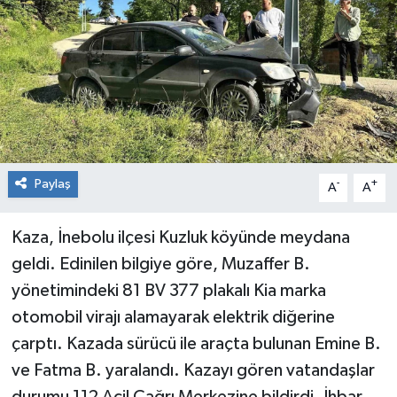
RESMİ İLAN
Künye
Paylaş
-
+
A
A
Kaza, İnebolu ilçesi Kuzluk köyünde meydana
geldi. Edinilen bilgiye göre, Muzaffer B.
yönetimindeki 81 BV 377 plakalı Kia marka
otomobil virajı alamayarak elektrik diğerine
çarptı. Kazada sürücü ile araçta bulunan Emine B.
ve Fatma B. yaralandı. Kazayı gören vatandaşlar
durumu 112 Acil Çağrı Merkezine bildirdi. İhbar