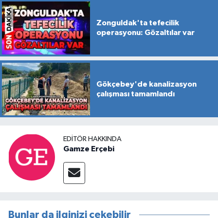
Zonguldak'ta tefecilik
operasyonu: Gözaltılar var
Gökçebey'de kanalizasyon
çalışması tamamlandı
EDITÖR HAKKINDA
Gamze Erçebi
Bunlar da ilginizi çekebilir