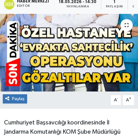
HABER MERKEZI
18.05.2026 - 14:30
1
EDITÖR
YAYINLANMA
PAYLAŞIM
OK
RESMİ İLAN
Künye
Paylaş
-
+
A
A
Cumhuriyet Başsavcılığı koordinesinde İl
Jandarma Komutanlığı KOM Şube Müdürlüğü