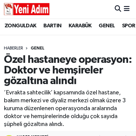
ZONGULDAK
ZONGULDAK
Zonguldak Hava Durumu
ZONGULDAK
BARTIN
KARABÜK
GENEL
SPOR
SPOR
BARTIN
Zonguldak Trafik Yoğunluk Haritası
HABERLER
GENEL
ASAYİŞ
KARABÜK
Süper Lig Puan Durumu ve Fikstür
Özel hastaneye operasyon:
Doktor ve hemşireler
GÜNCEL
GENEL
Tüm Manşetler
gözaltına alındı
SİYASET
SPOR
Son Dakika Haberleri
’Evrakta sahtecilik’ kapsamında özel hastane,
bakım merkezi ve diyaliz merkezi olmak üzere 3
RESMİ İLAN
SİYASET
Haber Arşivi
kuruma düzenlenen operasyonda aralarında
SAĞLIK
doktor ve hemşirelerinde olduğu çok sayıda
şüpheli gözaltına alındı.
GÜNCEL