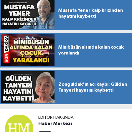
Mustafa Yener kalp krizinden
hayatını kaybetti
Minibüsün altında kalan çocuk
yaralandı
Zonguldak'ın acı kaybı: Gülden
Tanyeri hayatını kaybetti
EDITÖR HAKKINDA
Haber Merkezi