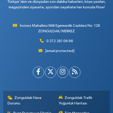
Türkiye'den ve dünyadan son dakika haberleri, köşe yazıları,
magazinden siyasete, spordan seyahate her konuda Flow!
İncivez Mahallesi Milli Egemenlik Caddesi No: 126
ZONGULDAK/MERKEZ
0 372 281 06 66
[email protected]
Zonguldak Hava
Zonguldak Trafik
Durumu
Yoğunluk Haritası