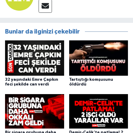
Bunlar da ilginizi çekebilir
32 yaşındaki Emre Çapkın
Tartıştığı komşusunu
feci şekilde can verdi
öldürdü
Bir sigara grubuna daha
Demir-Çelik'te patlama! 2