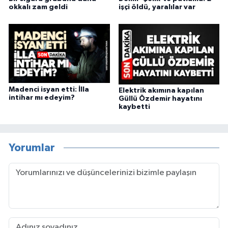
okkalı zam geldi
işçi öldü, yaralılar var
Madenci isyan etti: İlla
Elektrik akımına kapılan
intihar mı edeyim?
Güllü Özdemir hayatını
kaybetti
Yorumlar