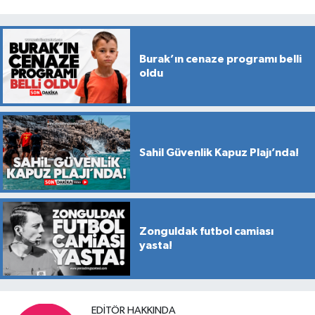
Burak’ın cenaze programı belli
oldu
Sahil Güvenlik Kapuz Plajı’nda!
Zonguldak futbol camiası
yasta!
EDITÖR HAKKINDA