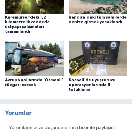
Karamürsel'deki 1,2
Kandıra'daki tüm sahillerde
kilometrelik caddede
denize girmek yasaklandı
üstyapı çalışmaları
tamamlandı
Avrupa yollarında 'Osmanlı'
Kocaeli'de uyuşturucu
rüzgarı esecek
operasyonlarında 6
tutuklama
Yorumlar