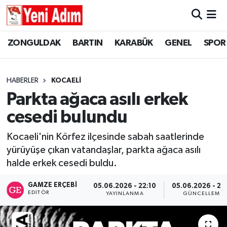
ZONGULDAK
ZONGULDAK
Zonguldak Hava Durumu
ZONGULDAK
BARTIN
KARABÜK
GENEL
SPOR
SPOR
BARTIN
Zonguldak Trafik Yoğunluk Haritası
HABERLER
KOCAELİ
ASAYİŞ
KARABÜK
Süper Lig Puan Durumu ve Fikstür
Parkta ağaca asılı erkek
cesedi bulundu
GÜNCEL
GENEL
Tüm Manşetler
Kocaeli'nin Körfez ilçesinde sabah saatlerinde
SİYASET
SPOR
Son Dakika Haberleri
yürüyüşe çıkan vatandaşlar, parkta ağaca asılı
halde erkek cesedi buldu.
RESMİ İLAN
SİYASET
Haber Arşivi
GAMZE ERÇEBI
05.06.2026 - 22:10
05.06.2026 - 23
SAĞLIK
EDITÖR
YAYINLANMA
GÜNCELLEME
GÜNCEL