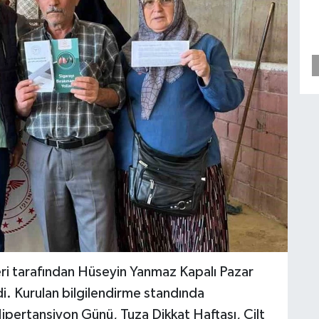
eri tarafından Hüseyin Yanmaz Kapalı Pazar
di. Kurulan bilgilendirme standında
pertansiyon Günü, Tuza Dikkat Haftası, Cilt