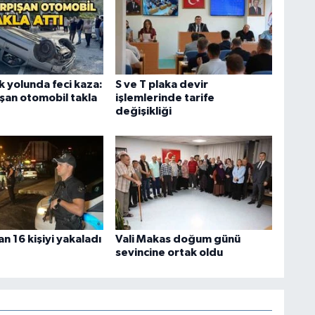
 yolunda feci kaza:
S ve T plaka devir
ışan otomobil takla
işlemlerinde tarife
değişikliği
an 16 kişiyi yakaladı
Vali Makas doğum günü
sevincine ortak oldu