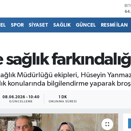
BI
64
DO
47
EL
SPOR
SİYASET
SAĞLIK
GÜNCEL
RESMİ İLAN
EU
55
ST
64
GR
sağlık farkındalığı
66
Bİ
13
ağlık Müdürlüğü ekipleri, Hüseyin Yanmaz
ğlık konularında bilgilendirme yaparak broş
08.06.2026 - 10:40
1 DK
GÜNCELLEME
OKUNMA SÜRESI