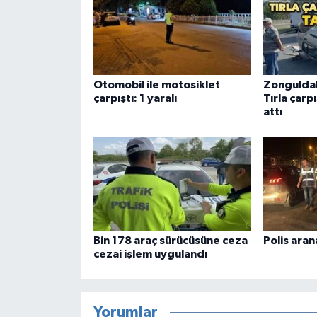
Otomobil ile motosiklet
Zonguldak
çarpıştı: 1 yaralı
Tırla çarp
attı
Bin 178 araç sürücüsüne ceza
Polis aran
cezai işlem uygulandı
Yorumlar