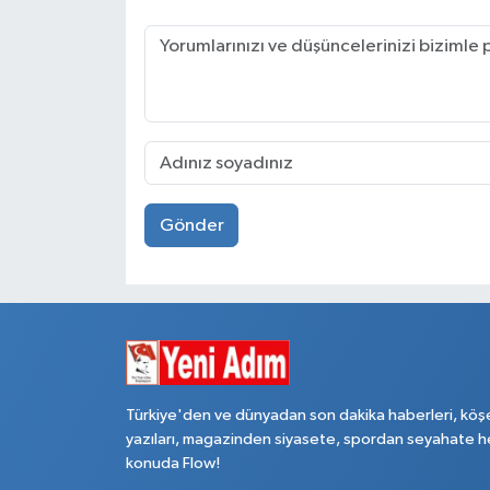
Gönder
Türkiye'den ve dünyadan son dakika haberleri, köş
yazıları, magazinden siyasete, spordan seyahate h
konuda Flow!