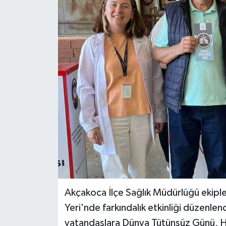
RESMİ İLAN
Künye
Akçakoca İlçe Sağlık Müdürlüğü ekipl
Yeri'nde farkındalık etkinliği düzenlen
vatandaşlara Dünya Tütünsüz Günü, Hi