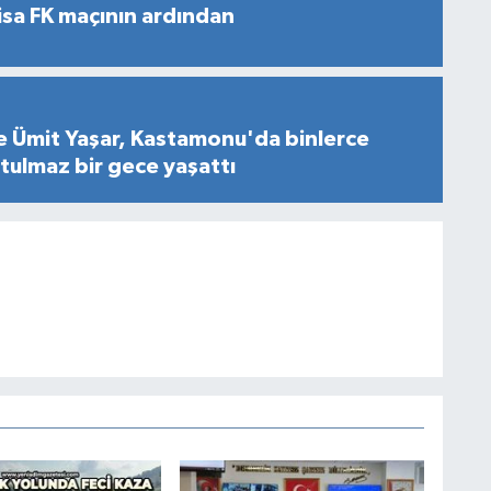
sa FK maçının ardından
e Ümit Yaşar, Kastamonu'da binlerce
ulmaz bir gece yaşattı