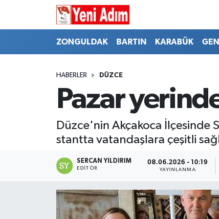
ZONGULDAK
ZONGULDAK
Zonguldak Hava Durumu
ZONGULDAK
BARTIN
KARABÜK
GEN
SPOR
BARTIN
Zonguldak Trafik Yoğunluk Haritası
HABERLER
DÜZCE
ASAYİŞ
KARABÜK
Süper Lig Puan Durumu ve Fikstür
Pazar yerinde 
GÜNCEL
GENEL
Tüm Manşetler
Düzce'nin Akçakoca İlçesinde S
SİYASET
SPOR
Son Dakika Haberleri
stantta vatandaşlara çeşitli sa
RESMİ İLAN
SİYASET
Haber Arşivi
SERCAN YILDIRIM
08.06.2026 - 10:19
EDITÖR
YAYINLANMA
SAĞLIK
GÜNCEL