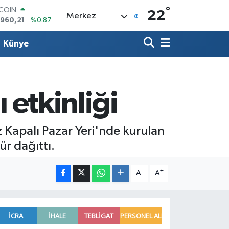
°
TCOIN
22
Merkez
.960,21
%0.87
LAR
,7436
%0.18
Künye
RO
,2510
%0.32
ERLİN
,4811
%0.38
AM ALTIN
 etkinliği
48.99
%2.59
ST100
.779
%-14
 Kapalı Pazar Yeri'nde kurulan
ür dağıttı.
-
+
A
A