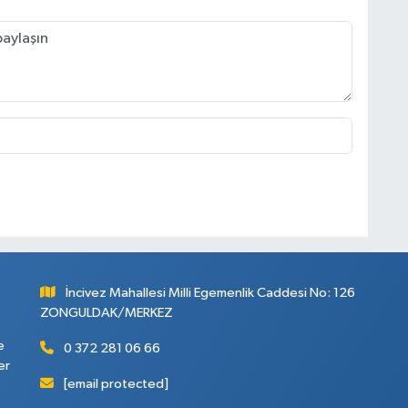
İncivez Mahallesi Milli Egemenlik Caddesi No: 126
ZONGULDAK/MERKEZ
e
0 372 281 06 66
er
[email protected]