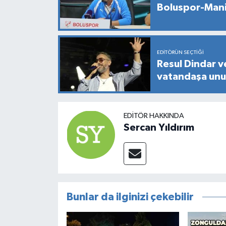
Boluspor-Mani
EDITÖRÜN SEÇTIĞI
Resul Dindar v
vatandaşa unut
EDITÖR HAKKINDA
Sercan Yıldırım
Bunlar da ilginizi çekebilir