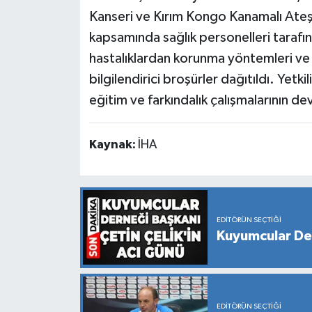
Kanseri ve Kırım Kongo Kanamalı Ateşi 
kapsamında sağlık personelleri tarafın
hastalıklardan korunma yöntemleri ve s
bilgilendirici broşürler dağıtıldı. Yetki
eğitim ve farkındalık çalışmalarının de
Kaynak:
İHA
EDITÖRÜN SEÇTIĞI
Kuyumcular Der
EDITÖRÜN SEÇTIĞI