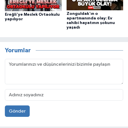
Zonguldak'ın o
Ereğli'ye Meslek Ortaokulu
apartmanında olay: Ev
yapılıyor
sahibi hayatının şokunu
yaşadı
Yorumlar
Gönder