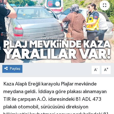
RESMİ İLAN
Künye
Paylaş
-
+
A
A
Kaza Alaplı Ereğli karayolu Plajlar mevkiinde
meydana geldi. İddiaya göre plakası alınamayan
TIR ile çarpışan A.Ö. idaresindeki 81 ADL 473
plakalı otomobil, sürücüsünü direksiyon