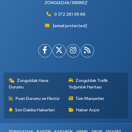
ZONGULDAK/MERKEZ
0 372 281 06 66
[email protected]
Zonguldak Hava
Zonguldak Trafik
Durumu
Yoğunluk Haritası
Puan Durumu ve Fikstür
Tüm Manşetler
Son Dakika Haberleri
Haber Arşivi
ZONGULDAK
BARTIN
KARABÜK
GENEL
SPOR
SİYASET