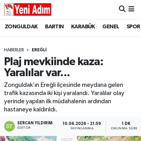
ZONGULDAK
ZONGULDAK
Zonguldak Hava Durumu
ZONGULDAK
BARTIN
KARABÜK
GENEL
SPOR
SPOR
BARTIN
Zonguldak Trafik Yoğunluk Haritası
HABERLER
EREĞLİ
ASAYİŞ
KARABÜK
Süper Lig Puan Durumu ve Fikstür
Plaj mevkiinde kaza:
Yaralılar var...
GÜNCEL
GENEL
Tüm Manşetler
Zonguldak'ın Ereğli ilçesinde meydana gelen
SİYASET
SPOR
Son Dakika Haberleri
trafik kazasında iki kişi yaralandı. Yaralılar olay
yerinde yapılan ilk müdahalenin ardından
RESMİ İLAN
SİYASET
Haber Arşivi
hastaneye kaldırıldı.
SAĞLIK
SERCAN YILDIRIM
10.06.2026 - 21:59
1 DK
EDITÖR
YAYINLANMA
OKUNMA SÜRES
GÜNCEL