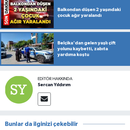
Balkondan düşen 2 yaşındaki
çocuk ağır yaralandı
Belçika'dan gelen yaşlı çift
yolunu kaybetti, zabıta
yardıma koştu
EDITÖR HAKKINDA
Sercan Yıldırım
Bunlar da ilginizi çekebilir