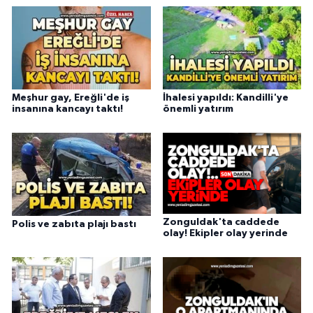
Meşhur gay, Ereğli'de iş
İhalesi yapıldı: Kandilli'ye
insanına kancayı taktı!
önemli yatırım
Zonguldak'ta caddede
Polis ve zabıta plajı bastı
olay! Ekipler olay yerinde