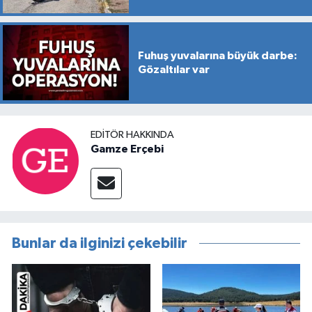
Fuhuş yuvalarına büyük darbe:
Gözaltılar var
EDITÖR HAKKINDA
Gamze Erçebi
Bunlar da ilginizi çekebilir