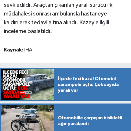
sevk edildi. Araçtan çıkarılan yaralı sürücü ilk
müdahalesi sonrası ambulansla hastaneye
kaldırılarak tedavi altına alındı. Kazayla ilgili
inceleme başlatıldı.
Kaynak:
İHA
İlçede feci kaza! Otomobil
şarampole uçtu: Çok sayıda
yaralı var
Otomobille çarpışan bisikletli
ağır yaralandı