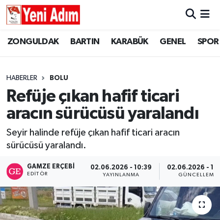
ZONGULDAK
ZONGULDAK
Zonguldak Hava Durumu
ZONGULDAK
BARTIN
KARABÜK
GENEL
SPOR
SPOR
BARTIN
Zonguldak Trafik Yoğunluk Haritası
HABERLER
BOLU
ASAYİŞ
KARABÜK
Süper Lig Puan Durumu ve Fikstür
Refüje çıkan hafif ticari
aracın sürücüsü yaralandı
GÜNCEL
GENEL
Tüm Manşetler
Seyir halinde refüje çıkan hafif ticari aracın
SİYASET
SPOR
Son Dakika Haberleri
sürücüsü yaralandı.
RESMİ İLAN
SİYASET
Haber Arşivi
GAMZE ERÇEBI
02.06.2026 - 10:39
02.06.2026 - 10
EDITÖR
YAYINLANMA
GÜNCELLEME
SAĞLIK
GÜNCEL