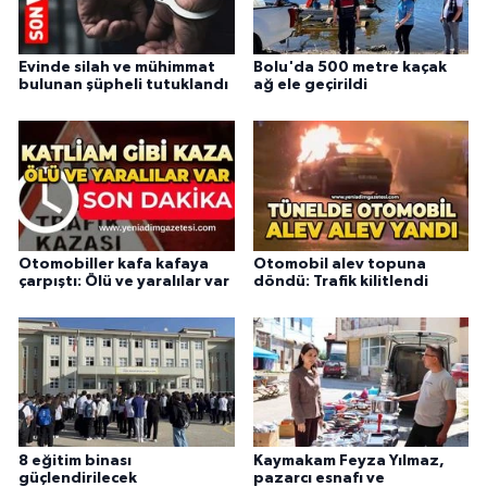
Evinde silah ve mühimmat
Bolu'da 500 metre kaçak
bulunan şüpheli tutuklandı
ağ ele geçirildi
Otomobiller kafa kafaya
Otomobil alev topuna
çarpıştı: Ölü ve yaralılar var
döndü: Trafik kilitlendi
8 eğitim binası
Kaymakam Feyza Yılmaz,
güçlendirilecek
pazarcı esnafı ve