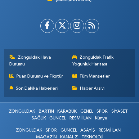
Zonguldak Hava
Zonguldak Trafik
Durumu
Yoğunluk Haritası
Puan Durumu ve Fikstür
Tüm Manşetler
Son Dakika Haberleri
Haber Arşivi
ZONGULDAK
BARTIN
KARABÜK
GENEL
SPOR
SİYASET
SAĞLIK
GÜNCEL
RESMİ İLAN
Künye
ZONGULDAK
SPOR
GÜNCEL
ASAYİŞ
RESMİ İLAN
MAGAZİN
KANAL Z
TEKNOLOJİ