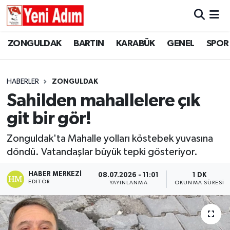
ZONGULDAK
ZONGULDAK
Zonguldak Hava Durumu
ZONGULDAK
BARTIN
KARABÜK
GENEL
SPOR
SPOR
BARTIN
Zonguldak Trafik Yoğunluk Haritası
HABERLER
ZONGULDAK
ASAYİŞ
KARABÜK
Süper Lig Puan Durumu ve Fikstür
Sahilden mahallelere çık
git bir gör!
GÜNCEL
GENEL
Tüm Manşetler
Zonguldak'ta Mahalle yolları köstebek yuvasına
SİYASET
SPOR
Son Dakika Haberleri
döndü. Vatandaşlar büyük tepki gösteriyor.
RESMİ İLAN
SİYASET
Haber Arşivi
HABER MERKEZI
08.07.2026 - 11:01
1 DK
EDITÖR
YAYINLANMA
OKUNMA SÜRESI
SAĞLIK
GÜNCEL