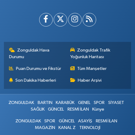
Zonguldak Hava
Zonguldak Trafik
Durumu
Yoğunluk Haritası
Puan Durumu ve Fikstür
Tüm Manşetler
Son Dakika Haberleri
Haber Arşivi
ZONGULDAK
BARTIN
KARABÜK
GENEL
SPOR
SİYASET
SAĞLIK
GÜNCEL
RESMİ İLAN
Künye
ZONGULDAK
SPOR
GÜNCEL
ASAYİŞ
RESMİ İLAN
MAGAZİN
KANAL Z
TEKNOLOJİ