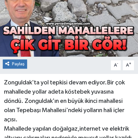
RESMİ İLAN
Künye
Paylaş
-
+
A
A
Zonguldak'ta yol tepkisi devam ediyor.Bir çok
mahallede yollar adeta köstebek yuvasına
döndü. Zonguldak'ın en büyük ikinci mahallesi
olan Tepebaşı Mahallesi'ndeki yolların hali içler
açısı.
Mahallede yapılan doğalgaz,internet ve elektrik
altyapı çalışmaları nedeniyle mevcut yollar kazıldı.