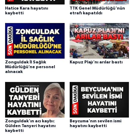
Hatice Kara hayatını
TTK Genel Müdürlüğü'nün
kaybetti
etrafı kapatıldı
Zonguldak İl Sağlık
Kapuz Plajı'nı arılar bastı
Müdürlüğü’ne personel
alınacak
Zonguldak'ın acı kaybı:
Beycuma'nın sevilen ismi
Gülden Tanyeri hayatını
hayatını kaybetti
kaybetti