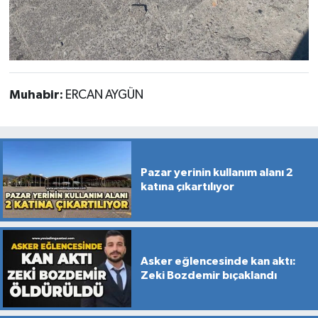
Muhabir:
ERCAN AYGÜN
Pazar yerinin kullanım alanı 2
katına çıkartılıyor
Asker eğlencesinde kan aktı:
Zeki Bozdemir bıçaklandı