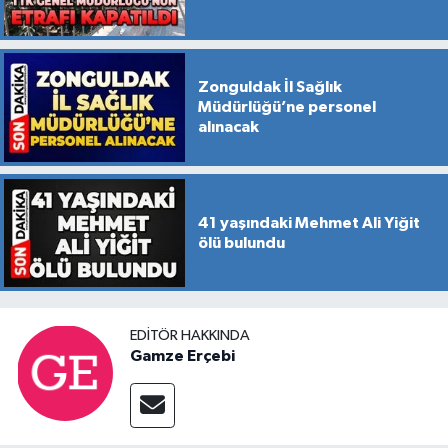
Zonguldak İl Sağlık
Müdürlüğü’ne personel
alınacak
41 yaşındaki Mehmet Ali Yiğit
ölü bulundu
EDITÖR HAKKINDA
Gamze Erçebi