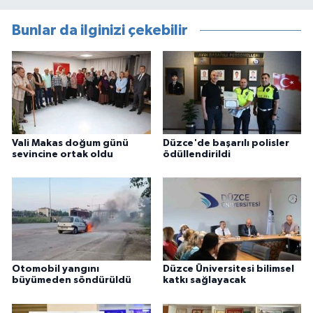
Bunlar da ilginizi çekebilir
Vali Makas doğum günü
Düzce'de başarılı polisler
sevincine ortak oldu
ödüllendirildi
Otomobil yangını
Düzce Üniversitesi bilimsel
büyümeden söndürüldü
katkı sağlayacak