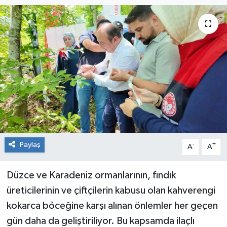
RESMİ İLAN
Künye
Paylaş
-
+
A
A
Düzce ve Karadeniz ormanlarının, fındık
üreticilerinin ve çiftçilerin kabusu olan kahverengi
kokarca böceğine karşı alınan önlemler her geçen
gün daha da geliştiriliyor. Bu kapsamda ilaçlı