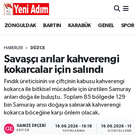
ZONGULDAK
ZONGULDAK
Zonguldak Hava Durumu
ZONGULDAK
BARTIN
KARABÜK
GENEL
SPOR
SPOR
BARTIN
Zonguldak Trafik Yoğunluk Haritası
HABERLER
DÜZCE
ASAYİŞ
KARABÜK
Süper Lig Puan Durumu ve Fikstür
Savaşçı arılar kahverengi
kokarcalar için salındı
GÜNCEL
GENEL
Tüm Manşetler
Fındık üreticisinin ve çiftçinin kabusu kahverengi
SİYASET
SPOR
Son Dakika Haberleri
kokarca ile bitkisel mücadele için üretilen Samuray
arıları doğa ile buluştu. Toplam 85 bölgede 129
RESMİ İLAN
SİYASET
Haber Arşivi
bin Samuray arısı doğaya salınarak kahverengi
kokarca böceğine karşı önlem olacak.
SAĞLIK
GAMZE ERÇEBI
16.06.2026 - 16:18
16.06.2026 - 16:
GÜNCEL
EDITÖR
YAYINLANMA
GÜNCELLEME