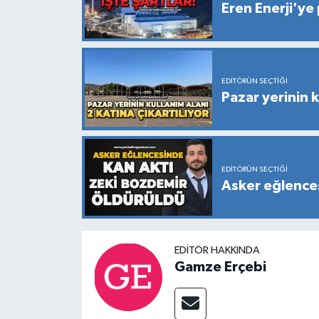
Eren Enerji'ye 
EDITÖRÜN SEÇTIĞI
Pazar yerinin k
EDITÖRÜN SEÇTIĞI
Asker eğlences
EDITÖR HAKKINDA
Gamze Erçebi