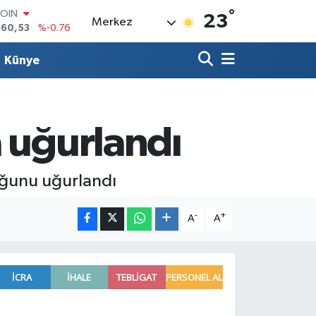
°
LAR
23
Merkez
7143
%0.16
RO
0317
%-0.02
Künye
RLİN
2463
%0.07
M ALTIN
4.81
%1.44
T100
 uğurlandı
887
%64
COIN
360,53
%-0.76
uğunu uğurlandı
-
+
A
A