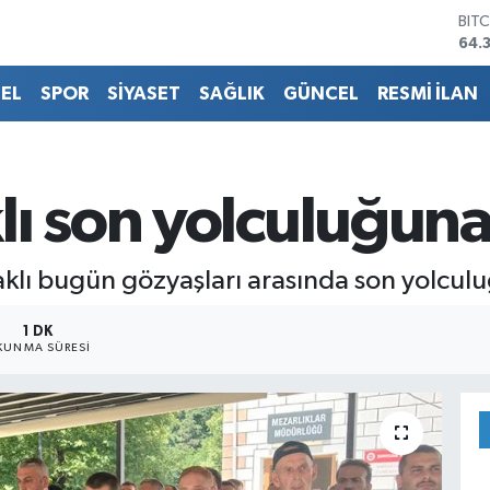
DO
47,
EU
55,
EL
SPOR
SİYASET
SAĞLIK
GÜNCEL
RESMİ İLAN
STE
64,
GRA
657
BİS
lı son yolculuğuna
13.
BIT
64.
klı bugün gözyaşları arasında son yolcul
1 DK
KUNMA SÜRESI