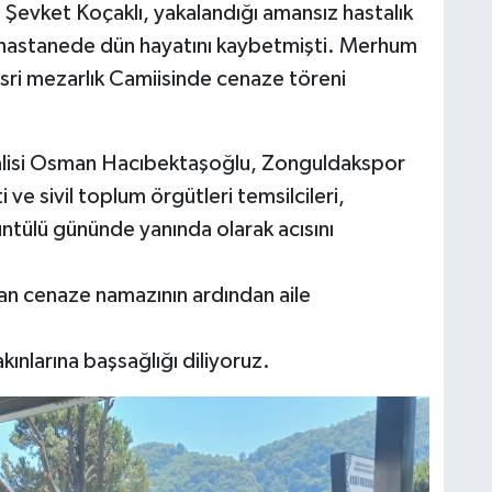
 Şevket Koçaklı, yakalandığı amansız hastalık
 hastanede dün hayatını kaybetmişti. Merhum
Asri mezarlık Camiisinde cenaze töreni
alisi Osman Hacıbektaşoğlu, Zonguldakspor
 ve sivil toplum örgütleri temsilcileri,
üzüntülü gününde yanında olarak acısını
nan cenaze namazının ardından aile
ınlarına başsağlığı diliyoruz.