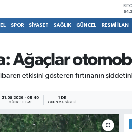
DO
47,
EU
55,
EL
SPOR
SİYASET
SAĞLIK
GÜNCEL
RESMİ İLAN
STE
64,
GRA
661
BİS
na: Ağaçlar otomobi
13.
BIT
64.
baren etkisini gösteren fırtınanın şiddetin
31.05.2026 - 09:40
1 DK
GÜNCELLEME
OKUNMA SÜRESI