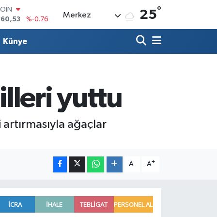
°
LAR
25
Merkez
7069
%0.17
RO
0265
%0.01
Künye
RLİN
1897
%0.02
M ALTIN
8.49
%2.12
T100
lleri yuttu
887
%64
COIN
360,53
%-0.76
i artırmasıyla ağaçlar
-
+
A
A