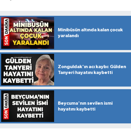
Minibüsün altında kalan çocuk
yaralandı
Zonguldak'ın acı kaybı: Gülden
Tanyeri hayatını kaybetti
Beycuma'nın sevilen ismi
hayatını kaybetti