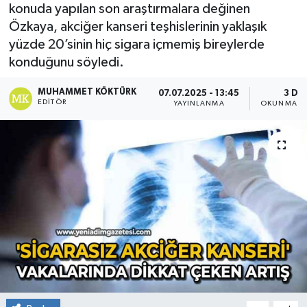
konuda yapılan son araştırmalara değinen
RESMİ İLAN
Özkaya, akciğer kanseri teşhislerinin yaklaşık
yüzde 20’sinin hiç sigara içmemiş bireylerde
Künye
konduğunu söyledi.
MUHAMMET KÖKTÜRK
07.07.2025 - 13:45
3 DK
EDITÖR
YAYINLANMA
OKUNMA SÜ