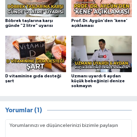
Böbrek taşlarına karşı
Prof. Dr. Aygün’den ‘kene’
günde "2 litre" uyarısı
açıklaması
D vitaminine gıda desteği
Uzmanı uyardı 6 aydan
şart
küçük bebeğinizi denize
sokmayın
Yorumlar (1)