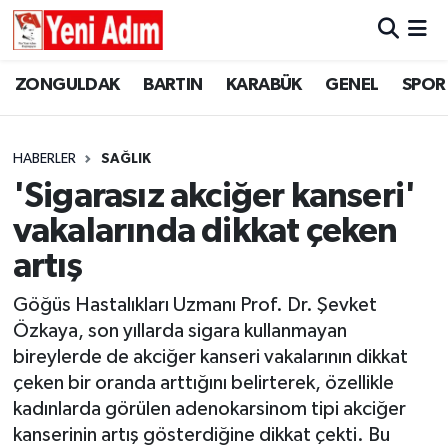
ZONGULDAK
ZONGULDAK
Zonguldak Hava Durumu
ZONGULDAK
BARTIN
KARABÜK
GENEL
SPOR
SPOR
BARTIN
Zonguldak Trafik Yoğunluk Haritası
HABERLER
SAĞLIK
ASAYİŞ
KARABÜK
Süper Lig Puan Durumu ve Fikstür
'Sigarasız akciğer kanseri'
vakalarında dikkat çeken
GÜNCEL
GENEL
Tüm Manşetler
artış
SİYASET
SPOR
Son Dakika Haberleri
Göğüs Hastalıkları Uzmanı Prof. Dr. Şevket
Özkaya, son yıllarda sigara kullanmayan
RESMİ İLAN
SİYASET
Haber Arşivi
bireylerde de akciğer kanseri vakalarının dikkat
SAĞLIK
çeken bir oranda arttığını belirterek, özellikle
kadınlarda görülen adenokarsinom tipi akciğer
GÜNCEL
kanserinin artış gösterdiğine dikkat çekti. Bu