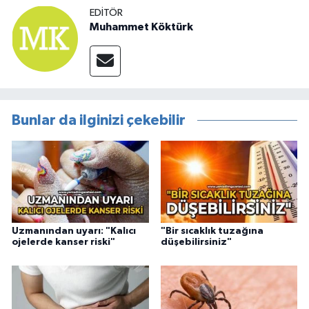
EDITÖR
Muhammet Köktürk
Bunlar da ilginizi çekebilir
Uzmanından uyarı: "Kalıcı
"Bir sıcaklık tuzağına
ojelerde kanser riski"
düşebilirsiniz"