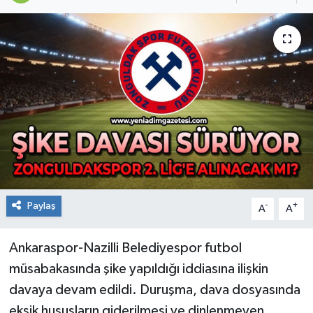
RESMİ İLAN
Künye
Paylaş
-
+
A
A
Ankaraspor-Nazilli Belediyespor futbol
müsabakasında şike yapıldığı iddiasına ilişkin
davaya devam edildi. Duruşma, dava dosyasında
eksik hususların giderilmesi ve dinlenmeyen