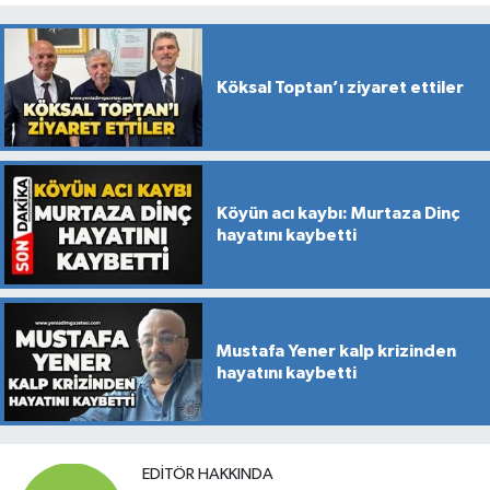
Köksal Toptan’ı ziyaret ettiler
Köyün acı kaybı: Murtaza Dinç
hayatını kaybetti
Mustafa Yener kalp krizinden
hayatını kaybetti
EDITÖR HAKKINDA