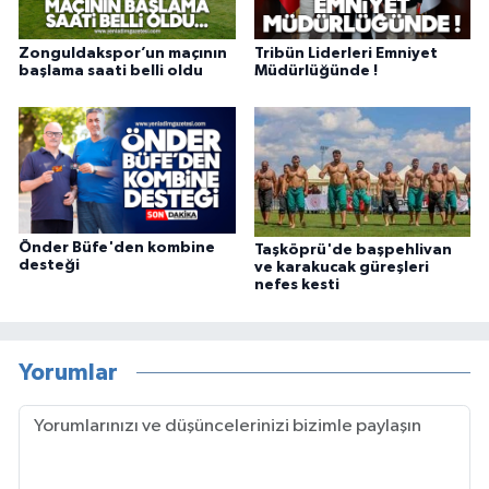
Zonguldakspor’un maçının
Tribün Liderleri Emniyet
başlama saati belli oldu
Müdürlüğünde !
Önder Büfe'den kombine
Taşköprü'de başpehlivan
desteği
ve karakucak güreşleri
nefes kesti
Yorumlar