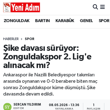
ZONGULDAK
ZONGULDAK
Zonguldak Hava Durumu
ZONGULDAK
BARTIN
KARABÜK
GENEL
SPOR
SPOR
BARTIN
Zonguldak Trafik Yoğunluk Haritası
HABERLER
SPOR
ASAYİŞ
KARABÜK
Süper Lig Puan Durumu ve Fikstür
Şike davası sürüyor:
Zonguldakspor 2. Lig'e
GÜNCEL
GENEL
Tüm Manşetler
alınacak mı?
SİYASET
SPOR
Son Dakika Haberleri
Ankaraspor ile Nazilli Belediyespor takımları
arasında oynanan ve 0-0 berabere biten maç
RESMİ İLAN
SİYASET
Haber Arşivi
sonrası Zonguldakspor küme düşmüştü.Şike
SAĞLIK
davasında devam edildi.
SERCAN YILDIRIM
08.05.2026 - 13:36
1
GÜNCEL
EDITÖR
YAYINLANMA
PAYLAŞIM
O