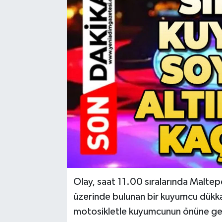
RESMİ İLAN
Künye
Olay, saat 11.00 sıralarında Malte
üzerinde bulunan bir kuyumcu dükka
motosikletle kuyumcunun önüne gelen 