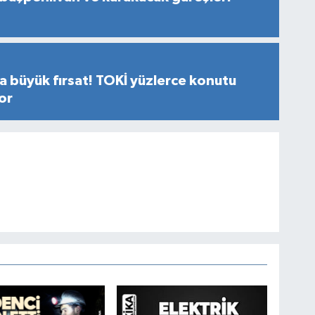
a büyük fırsat! TOKİ yüzlerce konutu
yor