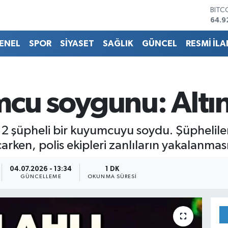
BITC
64.9
DOL
47,5
ENEL
SPOR
SİYASET
SAĞLIK
GÜNCEL
RESMİ İLA
EUR
55,0
STER
64,1
GRAM
mcu soygunu: Altınl
6527
BİST
13.7
lı 2 şüpheli bir kuyumcuyu soydu. Şüphelile
çarken, polis ekipleri zanlıların yakalanması
04.07.2026 - 13:34
1 DK
GÜNCELLEME
OKUNMA SÜRESI