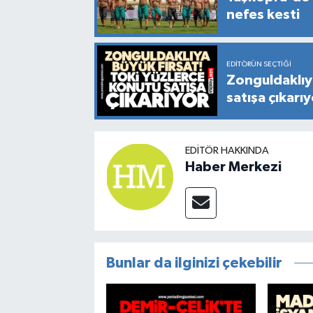
nefes kesti
EDITÖRÜN SEÇTIĞI
Zonguldaklıy
satışa çıkarı
EDITÖR HAKKINDA
Haber Merkezi
Bunlar da ilginizi çekebilir