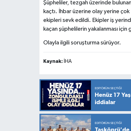
Şüpheliler, tezgah üzerinde bulunan b
kaçtı. İhbar üzerine olay yerine çok 
ekipleri sevk edildi. Ekipler iş yer
kaçan şüphelilerin yakalanması için g
Olayla ilgili soruşturma sürüyor.
Kaynak:
İHA
EDITÖRÜN SEÇTIĞI
Henüz 17 Yaşın
iddialar
EDITÖRÜN SEÇTIĞI
Taşköprü'de 