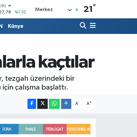
OIN
°
21
27,78
%1.32
Merkez
AR
894
%0.08
N
Künye
O
398
%-0.02
LİN
581
%0.16
 ALTIN
arla kaçtılar
.85
%0.54
100
03
%11
r, tezgah üzerindeki bir
 için çalışma başlattı.
-
+
A
A