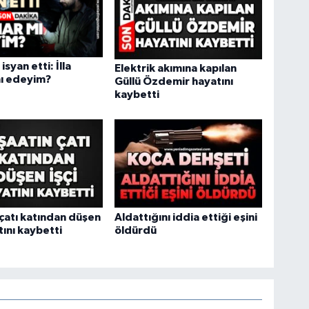
syan etti: İlla
Elektrik akımına kapılan
mı edeyim?
Güllü Özdemir hayatını
kaybetti
 çatı katından düşen
Aldattığını iddia ettiği eşini
tını kaybetti
öldürdü