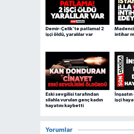
Demir-Çelik'te patlama! 2
Madenci i
işçi öldü, yaralılar var
intihar 
Eski sevgilisi tarafından
İnşaatın
silahla vurulan genç kadın
işçi haya
hayatını kaybetti
Yorumlar