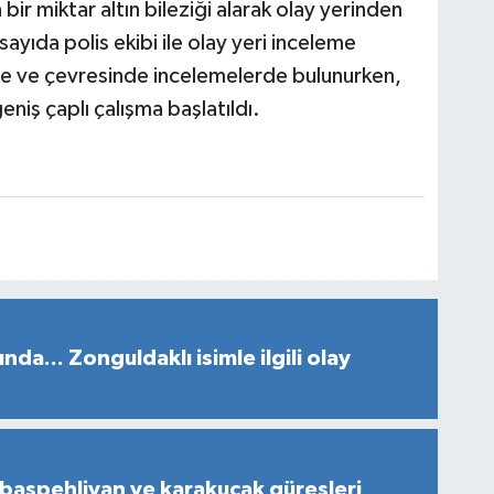
ir miktar altın bileziği alarak olay yerinden
sayıda polis ekibi ile olay yeri inceleme
inde ve çevresinde incelemelerde bulunurken,
eniş çaplı çalışma başlatıldı.
da... Zonguldaklı isimle ilgili olay
başpehlivan ve karakucak güreşleri