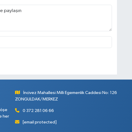
İncivez Mahallesi Milli Egemenlik Caddesi No: 126
ZONGULDAK/MERKEZ
köşe
0 372 281 06 66
e her
[email protected]