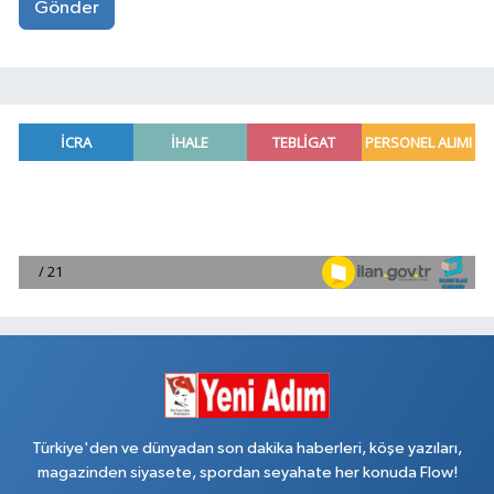
Gönder
Türkiye'den ve dünyadan son dakika haberleri, köşe yazıları,
magazinden siyasete, spordan seyahate her konuda Flow!