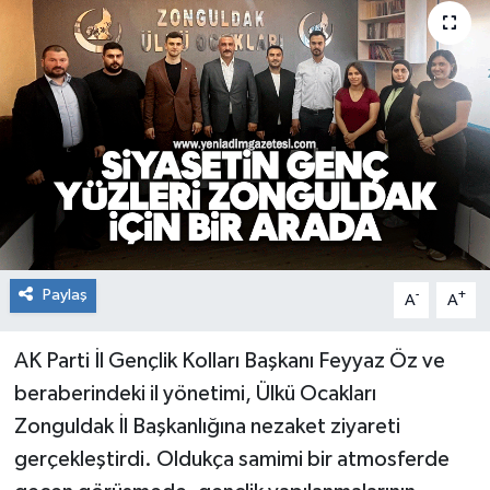
RESMİ İLAN
Künye
Paylaş
-
+
A
A
AK Parti İl Gençlik Kolları Başkanı Feyyaz Öz ve
beraberindeki il yönetimi, Ülkü Ocakları
Zonguldak İl Başkanlığına nezaket ziyareti
gerçekleştirdi. Oldukça samimi bir atmosferde