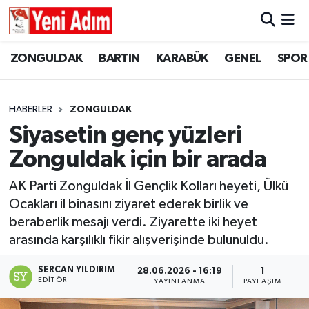
ZONGULDAK
ZONGULDAK
Zonguldak Hava Durumu
ZONGULDAK
BARTIN
KARABÜK
GENEL
SPOR
SPOR
BARTIN
Zonguldak Trafik Yoğunluk Haritası
HABERLER
ZONGULDAK
ASAYİŞ
KARABÜK
Süper Lig Puan Durumu ve Fikstür
Siyasetin genç yüzleri
Zonguldak için bir arada
GÜNCEL
GENEL
Tüm Manşetler
AK Parti Zonguldak İl Gençlik Kolları heyeti, Ülkü
SİYASET
SPOR
Son Dakika Haberleri
Ocakları il binasını ziyaret ederek birlik ve
beraberlik mesajı verdi. Ziyarette iki heyet
RESMİ İLAN
SİYASET
Haber Arşivi
arasında karşılıklı fikir alışverişinde bulunuldu.
SAĞLIK
SERCAN YILDIRIM
28.06.2026 - 16:19
1
EDITÖR
YAYINLANMA
PAYLAŞIM
O
GÜNCEL