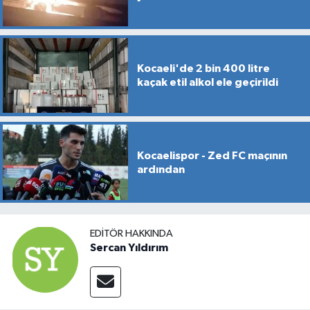
Kocaeli'de 2 bin 400 litre
kaçak etil alkol ele geçirildi
Kocaelispor - Zed FC maçının
ardından
EDITÖR HAKKINDA
Sercan Yıldırım