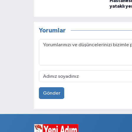
Hastanesi
yataklı ye
Yorumlar
Gönder