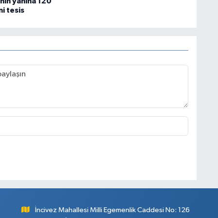
nin yanına 120
ni tesis
İncivez Mahallesi Milli Egemenlik Caddesi No: 126