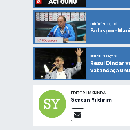
EDITÖRÜN SEÇTIĞI
Boluspor-Mani
EDITÖRÜN SEÇTIĞI
Resul Dindar v
vatandaşa unut
EDITÖR HAKKINDA
Sercan Yıldırım