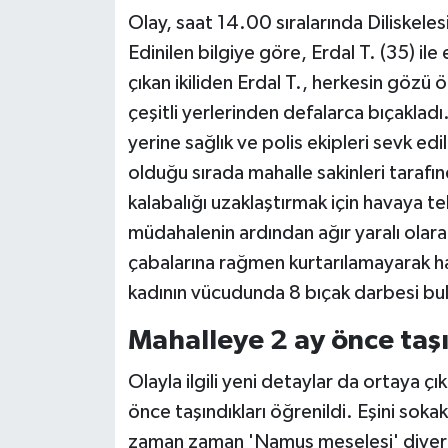
Olay, saat 14.00 sıralarında Diliskel
Edinilen bilgiye göre, Erdal T. (35) il
çıkan ikiliden Erdal T., herkesin gözü
çeşitli yerlerinden defalarca bıçaklad
yerine sağlık ve polis ekipleri sevk edi
olduğu sırada mahalle sakinleri tarafınd
kalabalığı uzaklaştırmak için havaya tek
müdahalenin ardından ağır yaralı olarak
çabalarına rağmen kurtarılamayarak hay
kadının vücudunda 8 bıçak darbesi bul
Mahalleye 2 ay önce taş
Olayla ilgili yeni detaylar da ortaya çık
önce taşındıkları öğrenildi. Eşini soka
zaman zaman 'Namus meselesi' diyerek