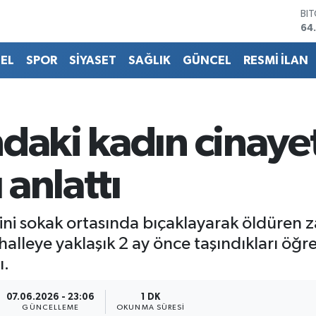
64
DO
47
EU
EL
SPOR
SİYASET
SAĞLIK
GÜNCEL
RESMİ İLAN
55
ST
64
GR
66
daki kadın cinaye
Bİ
13
 anlattı
eşini sokak ortasında bıçaklayarak öldüren 
halleye yaklaşık 2 ay önce taşındıkları öğre
ı.
07.06.2026 - 23:06
1 DK
GÜNCELLEME
OKUNMA SÜRESI