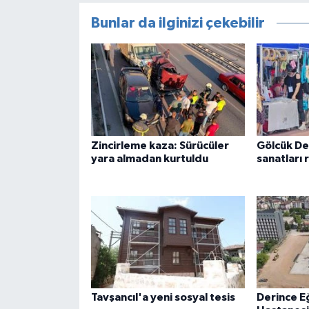
Bunlar da ilginizi çekebilir
Zincirleme kaza: Sürücüler
Gölcük D
yara almadan kurtuldu
sanatları 
Tavşancıl'a yeni sosyal tesis
Derince E