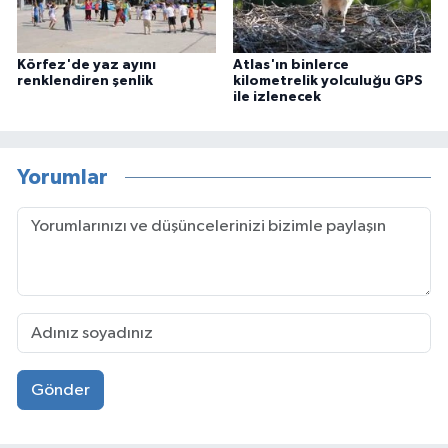
Körfez'de yaz ayını
Atlas'ın binlerce
renklendiren şenlik
kilometrelik yolculuğu GPS
ile izlenecek
Yorumlar
Gönder