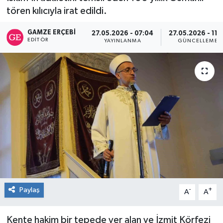
tören kılıcıyla irat edildi.
RESMİ İLAN
GAMZE ERÇEBI
27.05.2026 - 07:04
27.05.2026 - 11:
EDITÖR
YAYINLANMA
GÜNCELLEME
Künye
Paylaş
-
+
A
A
Kente hakim bir tepede yer alan ve İzmit Körfezi