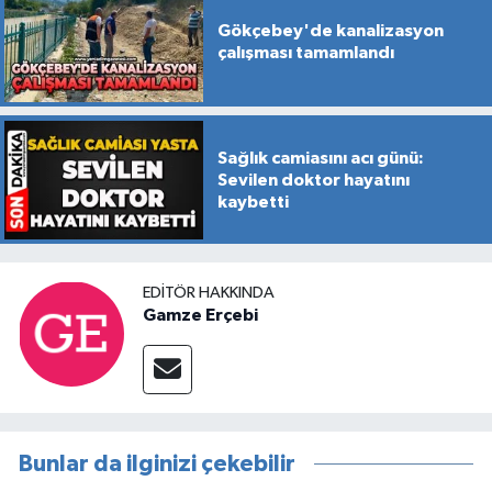
Gökçebey'de kanalizasyon
çalışması tamamlandı
Sağlık camiasını acı günü:
Sevilen doktor hayatını
kaybetti
EDITÖR HAKKINDA
Gamze Erçebi
Bunlar da ilginizi çekebilir