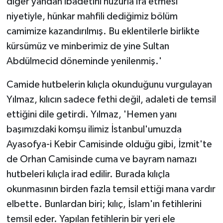
diğer yandan ibadetini huzurla ifa etmesi
niyetiyle, hünkar mahfili dediğimiz bölüm
camimize kazandırılmış. Bu eklentilerle birlikte
kürsümüz ve minberimiz de yine Sultan
Abdülmecid döneminde yenilenmiş.'
Camide hutbelerin kılıçla okunduğunu vurgulayan
Yılmaz, kılıcın sadece fethi değil, adaleti de temsil
ettiğini dile getirdi. Yılmaz, 'Hemen yanı
başımızdaki komşu ilimiz İstanbul'umuzda
Ayasofya-i Kebir Camisinde olduğu gibi, İzmit'te
de Orhan Camisinde cuma ve bayram namazı
hutbeleri kılıçla irad edilir. Burada kılıçla
okunmasının birden fazla temsil ettiği mana vardır
elbette. Bunlardan biri; kılıç, İslam'ın fetihlerini
temsil eder. Yapılan fetihlerin bir yeri ele