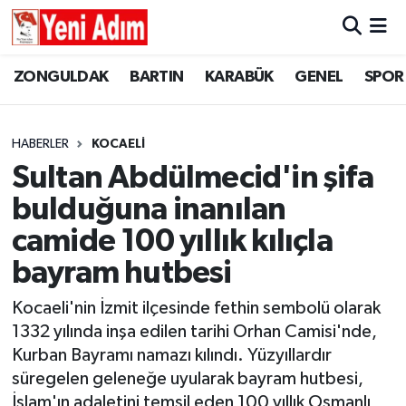
ZONGULDAK
ZONGULDAK
Zonguldak Hava Durumu
ZONGULDAK
BARTIN
KARABÜK
GENEL
SPOR
SPOR
BARTIN
Zonguldak Trafik Yoğunluk Haritası
HABERLER
KOCAELİ
ASAYİŞ
KARABÜK
Süper Lig Puan Durumu ve Fikstür
Sultan Abdülmecid'in şifa
bulduğuna inanılan
GÜNCEL
GENEL
Tüm Manşetler
camide 100 yıllık kılıçla
SİYASET
SPOR
Son Dakika Haberleri
bayram hutbesi
RESMİ İLAN
SİYASET
Haber Arşivi
Kocaeli'nin İzmit ilçesinde fethin sembolü olarak
1332 yılında inşa edilen tarihi Orhan Camisi'nde,
SAĞLIK
Kurban Bayramı namazı kılındı. Yüzyıllardır
süregelen geleneğe uyularak bayram hutbesi,
GÜNCEL
İslam'ın adaletini temsil eden 100 yıllık Osmanlı