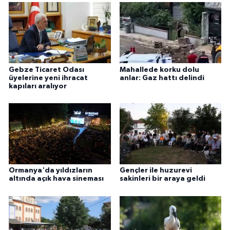
Gebze Ticaret Odası
Mahallede korku dolu
üyelerine yeni ihracat
anlar: Gaz hattı delindi
kapıları aralıyor
Ormanya'da yıldızların
Gençler ile huzurevi
altında açık hava sineması
sakinleri bir araya geldi