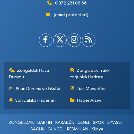
0 372 281 06 66
[email protected]
Zonguldak Hava
Zonguldak Trafik
Durumu
Yoğunluk Haritası
Puan Durumu ve Fikstür
Tüm Manşetler
Son Dakika Haberleri
Haber Arşivi
ZONGULDAK
BARTIN
KARABÜK
GENEL
SPOR
SİYASET
SAĞLIK
GÜNCEL
RESMİ İLAN
Künye