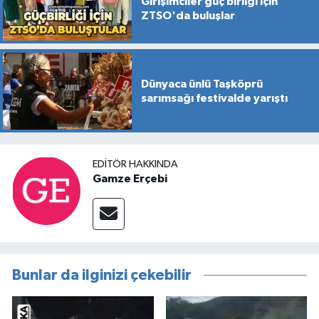
Girişimciler güç birliği için
ZTSO'da buluşlar
Dünyaca ünlü Taşköprü
sarımsağı festivalde yarıştı
EDITÖR HAKKINDA
Gamze Erçebi
Bunlar da ilginizi çekebilir