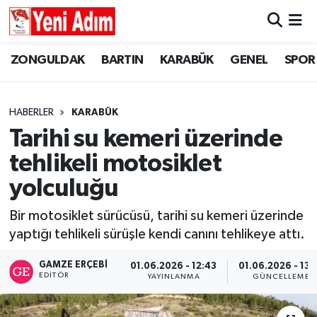
ZONGULDAK
ZONGULDAK
Zonguldak Hava Durumu
ZONGULDAK
BARTIN
KARABÜK
GENEL
SPOR
SPOR
BARTIN
Zonguldak Trafik Yoğunluk Haritası
HABERLER
KARABÜK
ASAYİŞ
KARABÜK
Süper Lig Puan Durumu ve Fikstür
Tarihi su kemeri üzerinde
tehlikeli motosiklet
GÜNCEL
GENEL
Tüm Manşetler
yolculuğu
SİYASET
SPOR
Son Dakika Haberleri
Bir motosiklet sürücüsü, tarihi su kemeri üzerinde
yaptığı tehlikeli sürüşle kendi canını tehlikeye attı.
RESMİ İLAN
SİYASET
Haber Arşivi
GAMZE ERÇEBI
01.06.2026 - 12:43
01.06.2026 - 13:
SAĞLIK
EDITÖR
YAYINLANMA
GÜNCELLEME
GÜNCEL