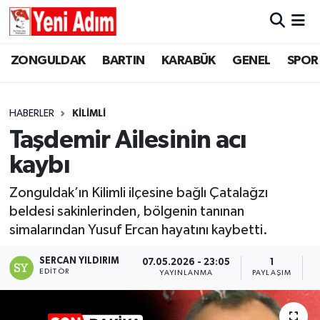
ZONGULDAK
ZONGULDAK
Zonguldak Hava Durumu
ZONGULDAK
BARTIN
KARABÜK
GENEL
SPOR
SPOR
BARTIN
Zonguldak Trafik Yoğunluk Haritası
HABERLER
KİLİMLİ
ASAYİŞ
KARABÜK
Süper Lig Puan Durumu ve Fikstür
Taşdemir Ailesinin acı
kaybı
GÜNCEL
GENEL
Tüm Manşetler
Zonguldak’ın Kilimli ilçesine bağlı Çatalağzı
SİYASET
SPOR
Son Dakika Haberleri
beldesi sakinlerinden, bölgenin tanınan
simalarından Yusuf Ercan hayatını kaybetti.
RESMİ İLAN
SİYASET
Haber Arşivi
SERCAN YILDIRIM
07.05.2026 - 23:05
1
SAĞLIK
EDITÖR
YAYINLANMA
PAYLAŞIM
O
GÜNCEL