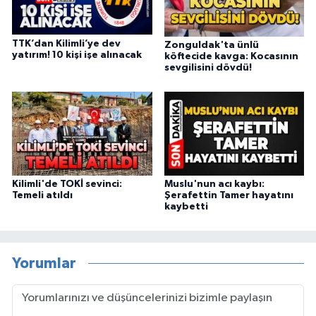
TTK’dan Kilimli’ye dev
Zonguldak'ta ünlü
yatırım! 10 kişi işe alınacak
köftecide kavga: Kocasının
sevgilisini dövdü!
Kilimli'de TOKİ sevinci:
Muslu'nun acı kaybı:
Temeli atıldı
Şerafettin Tamer hayatını
kaybetti
Yorumlar