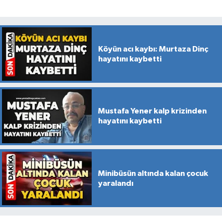
Köyün acı kaybı: Murtaza Dinç
hayatını kaybetti
Mustafa Yener kalp krizinden
hayatını kaybetti
Minibüsün altında kalan çocuk
yaralandı