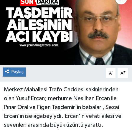
RESMİ İLAN
Künye
Paylaş
-
+
A
A
Merkez Mahallesi Trafo Caddesi sakinlerinden
olan Yusuf Ercan; merhume Neslihan Ercan ile
Pınar Oral ve Figen Taşdemir’in babaları, Sezai
Ercan’ın ise ağabeyiydi. Ercan'ın vefatı ailesi ve
sevenleri arasında büyük üzüntü yarattı.