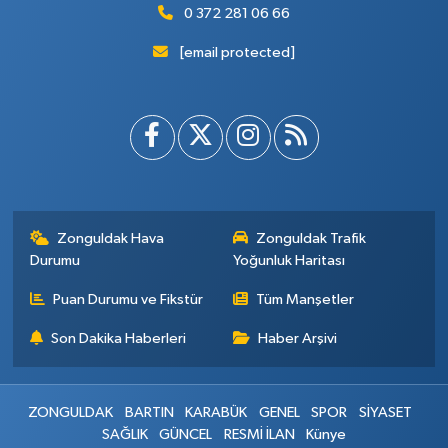
0 372 281 06 66
[email protected]
Zonguldak Hava
Zonguldak Trafik
Durumu
Yoğunluk Haritası
Puan Durumu ve Fikstür
Tüm Manşetler
Son Dakika Haberleri
Haber Arşivi
ZONGULDAK
BARTIN
KARABÜK
GENEL
SPOR
SİYASET
SAĞLIK
GÜNCEL
RESMİ İLAN
Künye