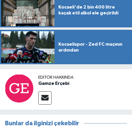
Kocaeli'de 2 bin 400 litre
kaçak etil alkol ele geçirildi
Kocaelispor - Zed FC maçının
ardından
EDITÖR HAKKINDA
Gamze Erçebi
Bunlar da ilginizi çekebilir