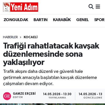
ZONGULDAK
ZONGULDAK
Zonguldak Hava Durumu
ZONGULDAK
BARTIN
KARABÜK
GENEL
SPOR
SPOR
BARTIN
Zonguldak Trafik Yoğunluk Haritası
HABERLER
KOCAELİ
ASAYİŞ
KARABÜK
Süper Lig Puan Durumu ve Fikstür
Trafiği rahatlatacak kavşak
düzenlemesinde sona
GÜNCEL
GENEL
Tüm Manşetler
yaklaşılıyor
SİYASET
SPOR
Son Dakika Haberleri
Trafik akışını daha düzenli ve güvenli hale
getirmek amacıyla başlatılan kavşak düzenleme
RESMİ İLAN
SİYASET
Haber Arşivi
çalışmaları devam ediyor.
SAĞLIK
GAMZE ERÇEBI
14.05.2026 - 13:30
14.05.2026 - 13:
EDITÖR
YAYINLANMA
GÜNCELLEME
GÜNCEL