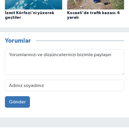
İzmit Körfezi'ni yüzerek
Kocaeli'de trafik kazası: 6
geçtiler
yaralı
Yorumlar
Gönder