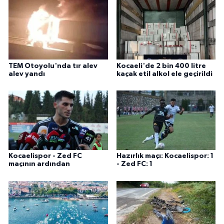
TEM Otoyolu'nda tır alev
Kocaeli'de 2 bin 400 litre
alev yandı
kaçak etil alkol ele geçirildi
Kocaelispor - Zed FC
Hazırlık maçı: Kocaelispor: 1
maçının ardından
- Zed FC: 1