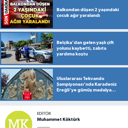
Balkondan düşen 2 yaşındaki
çocuk ağır yaralandı
Belçika'dan gelen yaşlı çift
yolunu kaybetti, zabıta
yardıma koştu
Uluslararası Tekvando
Şampiyonası'nda Karadeniz
Ereğli'ye gümüş madalya
gururu
EDITÖR
Muhammet Köktürk