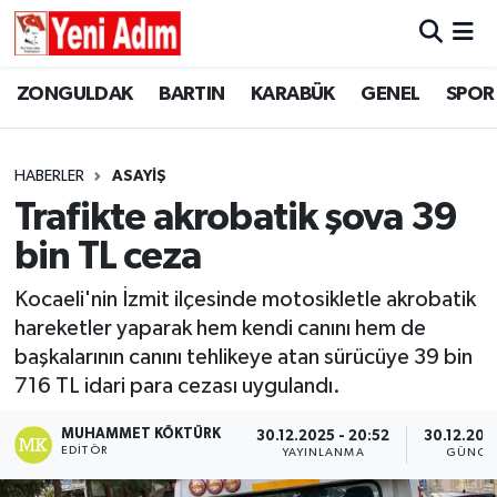
ZONGULDAK
ZONGULDAK
Zonguldak Hava Durumu
ZONGULDAK
BARTIN
KARABÜK
GENEL
SPOR
SPOR
BARTIN
Zonguldak Trafik Yoğunluk Haritası
HABERLER
ASAYİŞ
ASAYİŞ
KARABÜK
Süper Lig Puan Durumu ve Fikstür
Trafikte akrobatik şova 39
bin TL ceza
GÜNCEL
GENEL
Tüm Manşetler
Kocaeli'nin İzmit ilçesinde motosikletle akrobatik
SİYASET
SPOR
Son Dakika Haberleri
hareketler yaparak hem kendi canını hem de
başkalarının canını tehlikeye atan sürücüye 39 bin
RESMİ İLAN
SİYASET
Haber Arşivi
716 TL idari para cezası uygulandı.
SAĞLIK
MUHAMMET KÖKTÜRK
30.12.2025 - 20:52
30.12.202
EDITÖR
YAYINLANMA
GÜNCE
GÜNCEL