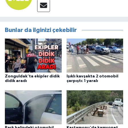
Bunlar da ilginizi çekebilir
Zonguldak'ta ekipler didik
Işıklı kavşakta 2 otomobil
didik aradı
çarpıştı: 1 yaralı
Park halindeki otomobil
Kastamonu'da kamyonet