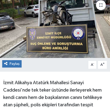
RESMİ İLAN
Künye
Paylaş
-
+
A
A
İzmit Alikahya Atatürk Mahallesi Sanayi
Caddesi'nde tek teker üstünde ilerleyerek hem
kendi canını hem de başkalarının canını tehlikeye
atan şüpheli, polis ekipleri tarafından tespit