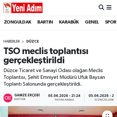
ZONGULDAK
ZONGULDAK
Zonguldak Hava Durumu
ZONGULDAK
BARTIN
KARABÜK
GENEL
SPOR
SPOR
BARTIN
Zonguldak Trafik Yoğunluk Haritası
HABERLER
DÜZCE
ASAYİŞ
KARABÜK
Süper Lig Puan Durumu ve Fikstür
TSO meclis toplantısı
gerçekleştirildi
GÜNCEL
GENEL
Tüm Manşetler
Düzce Ticaret ve Sanayi Odası olağan Meclis
SİYASET
SPOR
Son Dakika Haberleri
Toplantısı, Şehit Emniyet Müdürü Ufuk Baysan
Toplantı Salonunda gerçekleştirildi.
RESMİ İLAN
SİYASET
Haber Arşivi
GAMZE ERÇEBI
05.06.2026 - 21:24
05.06.2026 - 22
SAĞLIK
EDITÖR
YAYINLANMA
GÜNCELLEME
GÜNCEL