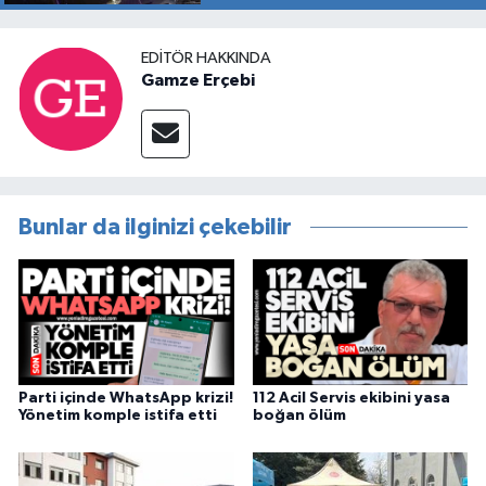
EDITÖR HAKKINDA
Gamze Erçebi
Bunlar da ilginizi çekebilir
Parti içinde WhatsApp krizi!
112 Acil Servis ekibini yasa
Yönetim komple istifa etti
boğan ölüm