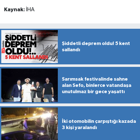
Kaynak:
İHA
Şiddetli deprem oldu! 5 kent
sallandı
Sarımsak festivalinde sahne
alan Sefo, binlerce vatandaşa
unutulmaz bir gece yaşattı
İki otomobilin çarpıştığı kazada
3 kişi yaralandı