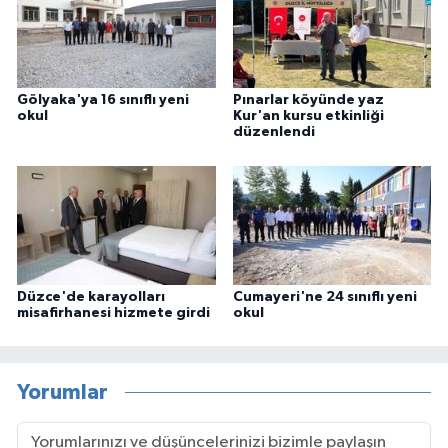
Gölyaka'ya 16 sınıflı yeni
Pınarlar köyünde yaz
okul
Kur'an kursu etkinliği
düzenlendi
Düzce'de karayolları
Cumayeri'ne 24 sınıflı yeni
misafirhanesi hizmete girdi
okul
Yorumlar