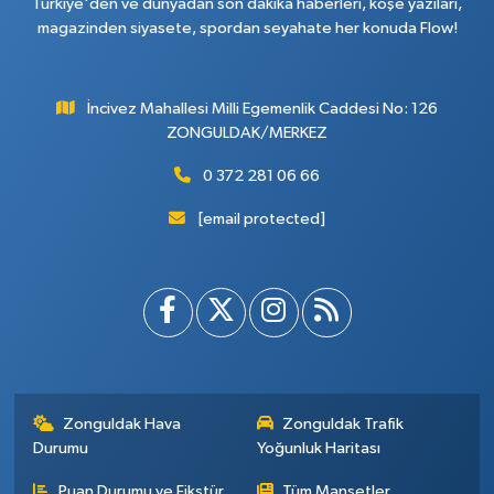
Türkiye'den ve dünyadan son dakika haberleri, köşe yazıları,
magazinden siyasete, spordan seyahate her konuda Flow!
İncivez Mahallesi Milli Egemenlik Caddesi No: 126
ZONGULDAK/MERKEZ
0 372 281 06 66
[email protected]
Zonguldak Hava
Zonguldak Trafik
Durumu
Yoğunluk Haritası
Puan Durumu ve Fikstür
Tüm Manşetler