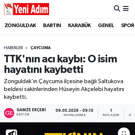
ZONGULDAK
ZONGULDAK
Zonguldak Hava Durumu
ZONGULDAK
BARTIN
KARABÜK
GENEL
SPOR
SPOR
BARTIN
Zonguldak Trafik Yoğunluk Haritası
HABERLER
ÇAYCUMA
ASAYİŞ
KARABÜK
Süper Lig Puan Durumu ve Fikstür
TTK'nın acı kaybı: O isim
hayatını kaybetti
GÜNCEL
GENEL
Tüm Manşetler
Zonguldak'ın Çaycuma ilçesine bağlı Saltukova
SİYASET
SPOR
Son Dakika Haberleri
beldesi sakinlerinden Hüseyin Akçelebi hayatını
kaybetti.
RESMİ İLAN
SİYASET
Haber Arşivi
GAMZE ERÇEBI
09.05.2026 - 09:10
1
SAĞLIK
EDITÖR
YAYINLANMA
PAYLAŞIM
OK
GÜNCEL