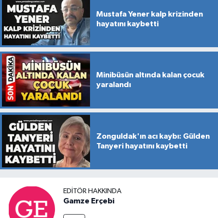
Mustafa Yener kalp krizinden
hayatını kaybetti
Minibüsün altında kalan çocuk
yaralandı
Zonguldak'ın acı kaybı: Gülden
Tanyeri hayatını kaybetti
EDITÖR HAKKINDA
Gamze Erçebi