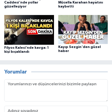
Caddesi'nde yollar
Mücella Karahan hayatını
güzelleşiyor
kaybetti
Kayıp Sezgin'den güzel
Filyos Kalesi’nde kavga: 1
haber
kişi bıçaklandı
Yorumlar