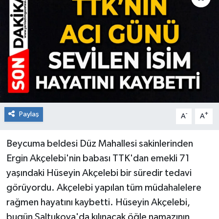
RESMİ İLAN
Künye
Paylaş
-
+
A
A
Beycuma beldesi Düz Mahallesi sakinlerinden
Ergin Akçelebi'nin babası TTK'dan emekli 71
yaşındaki Hüseyin Akçelebi bir süredir tedavi
görüyordu. Akçelebi yapılan tüm müdahalelere
rağmen hayatını kaybetti. Hüseyin Akçelebi,
bugün Saltukova'da kılınacak öğle namazının