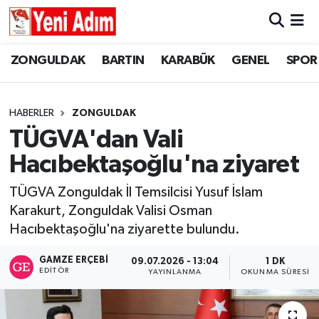
ZONGULDAK
ZONGULDAK
Zonguldak Hava Durumu
ZONGULDAK
BARTIN
KARABÜK
GENEL
SPOR
SPOR
BARTIN
Zonguldak Trafik Yoğunluk Haritası
HABERLER
ZONGULDAK
ASAYİŞ
KARABÜK
Süper Lig Puan Durumu ve Fikstür
TÜGVA'dan Vali
Hacıbektaşoğlu'na ziyaret
GÜNCEL
GENEL
Tüm Manşetler
TÜGVA Zonguldak İl Temsilcisi Yusuf İslam
SİYASET
SPOR
Son Dakika Haberleri
Karakurt, Zonguldak Valisi Osman
Hacıbektaşoğlu'na ziyarette bulundu.
RESMİ İLAN
SİYASET
Haber Arşivi
GAMZE ERÇEBI
09.07.2026 - 13:04
1 DK
SAĞLIK
EDITÖR
YAYINLANMA
OKUNMA SÜRESI
GÜNCEL