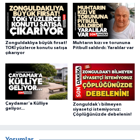
Zonguldaklıya büyük fırsat!
Muhtarın kızı ve torununa
TOKİ yüzlerce konutu satışa
Pitbull saldırdı: Yaralılar var
çıkarıyor
Çaydamar'a Külliye
Zonguldak'ı bilmeyen
geliyor...
siyasetçi istemiyoruz:
Çöplüğünüzde debelenin!
Yorumlar