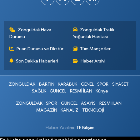
Zonguldak Hava
Zonguldak Trafik
Durumu
Yoğunluk Haritası
Puan Durumu ve Fikstür
Tüm Manşetler
Son Dakika Haberleri
Haber Arşivi
ZONGULDAK
BARTIN
KARABÜK
GENEL
SPOR
SİYASET
SAĞLIK
GÜNCEL
RESMİ İLAN
Künye
ZONGULDAK
SPOR
GÜNCEL
ASAYİŞ
RESMİ İLAN
MAGAZİN
KANAL Z
TEKNOLOJİ
Haber Yazılımı:
TE Bilişim