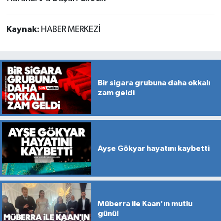
Kaynak:
HABER MERKEZİ
Bir sigara grubuna daha okkalı
zam geldi
Ayşe Gökyar hayatını kaybetti
Müberra ile Kaan'ın mutlu
günü!