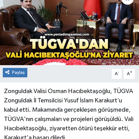
RESMİ İLAN
Künye
Paylaş
-
+
A
A
Zonguldak Valisi Osman Hacıbektaşoğlu, TÜGVA
Zonguldak İl Temsilcisi Yusuf İslam Karakurt’u
kabul etti. Makamında gerçekleşen görüşmede,
TÜGVA'nın çalışmaları ve projeleri görüşüldü. Vali
Hacıbektaşoğlu, ziyaretten ötürü teşekkür etti,
Karakurt'a başarı diledi.