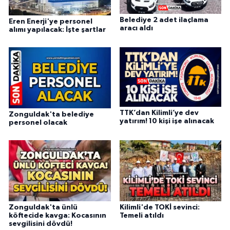
Belediye 2 adet ilaçlama
Eren Enerji'ye personel
aracı aldı
alımı yapılacak: İşte şartlar
TTK’dan Kilimli’ye dev
Zonguldak'ta belediye
yatırım! 10 kişi işe alınacak
personel olacak
Zonguldak'ta ünlü
Kilimli'de TOKİ sevinci:
köftecide kavga: Kocasının
Temeli atıldı
sevgilisini dövdü!