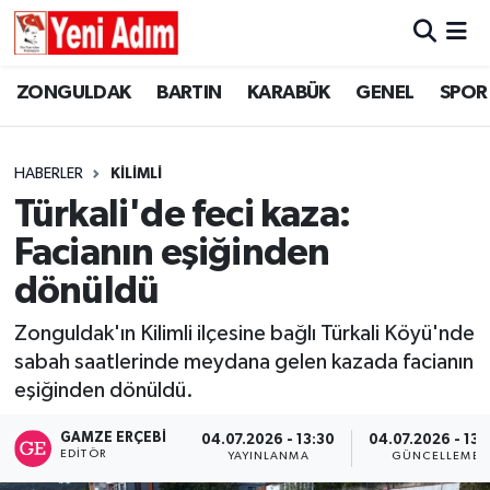
ZONGULDAK
ZONGULDAK
Zonguldak Hava Durumu
ZONGULDAK
BARTIN
KARABÜK
GENEL
SPOR
SPOR
BARTIN
Zonguldak Trafik Yoğunluk Haritası
HABERLER
KİLİMLİ
ASAYİŞ
KARABÜK
Süper Lig Puan Durumu ve Fikstür
Türkali'de feci kaza:
Facianın eşiğinden
GÜNCEL
GENEL
Tüm Manşetler
dönüldü
SİYASET
SPOR
Son Dakika Haberleri
Zonguldak'ın Kilimli ilçesine bağlı Türkali Köyü'nde
sabah saatlerinde meydana gelen kazada facianın
RESMİ İLAN
SİYASET
Haber Arşivi
eşiğinden dönüldü.
SAĞLIK
GAMZE ERÇEBI
04.07.2026 - 13:30
04.07.2026 - 13:
EDITÖR
YAYINLANMA
GÜNCELLEME
GÜNCEL