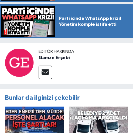
Parti içinde WhatsApp krizi!
Yönetim komple istifa etti
EDITÖR HAKKINDA
Gamze Erçebi
Bunlar da ilginizi çekebilir