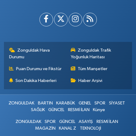
Zonguldak Hava
Zonguldak Trafik
Durumu
Yoğunluk Haritası
Puan Durumu ve Fikstür
Tüm Manşetler
Son Dakika Haberleri
Haber Arşivi
ZONGULDAK
BARTIN
KARABÜK
GENEL
SPOR
SİYASET
SAĞLIK
GÜNCEL
RESMİ İLAN
Künye
ZONGULDAK
SPOR
GÜNCEL
ASAYİŞ
RESMİ İLAN
MAGAZİN
KANAL Z
TEKNOLOJİ