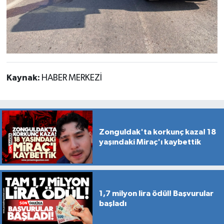
Kaynak:
HABER MERKEZİ
Zonguldak'ta korkunç kaza! 18
yaşındaki Miraç'ı kaybettik
1,7 milyon lira ödül! Başvurular
başladı