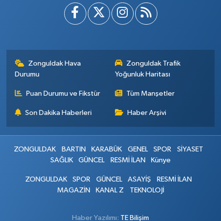
Zonguldak Hava
Zonguldak Trafik
Durumu
Yoğunluk Haritası
Puan Durumu ve Fikstür
Tüm Manşetler
Son Dakika Haberleri
Haber Arşivi
ZONGULDAK
BARTIN
KARABÜK
GENEL
SPOR
SİYASET
SAĞLIK
GÜNCEL
RESMİ İLAN
Künye
ZONGULDAK
SPOR
GÜNCEL
ASAYİŞ
RESMİ İLAN
MAGAZİN
KANAL Z
TEKNOLOJİ
Haber Yazılımı:
TE Bilişim