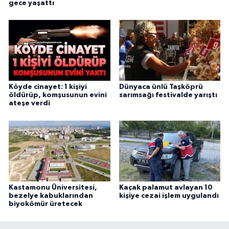
gece yaşattı
Köyde cinayet: 1 kişiyi
Dünyaca ünlü Taşköprü
öldürüp, komşusunun evini
sarımsağı festivalde yarıştı
ateşe verdi
Kastamonu Üniversitesi,
Kaçak palamut avlayan 10
bezelye kabuklarından
kişiye cezai işlem uygulandı
biyokömür üretecek