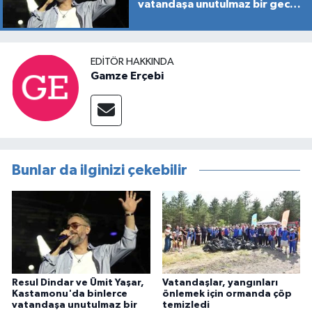
vatandaşa unutulmaz bir gece
yaşattı
EDITÖR HAKKINDA
Gamze Erçebi
Bunlar da ilginizi çekebilir
Resul Dindar ve Ümit Yaşar,
Vatandaşlar, yangınları
Kastamonu'da binlerce
önlemek için ormanda çöp
vatandaşa unutulmaz bir
temizledi