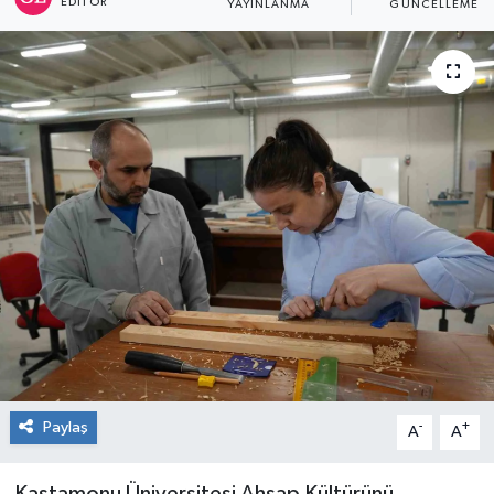
EDITÖR
YAYINLANMA
GÜNCELLEME
RESMİ İLAN
Künye
Paylaş
-
+
A
A
Kastamonu Üniversitesi Ahşap Kültürünü