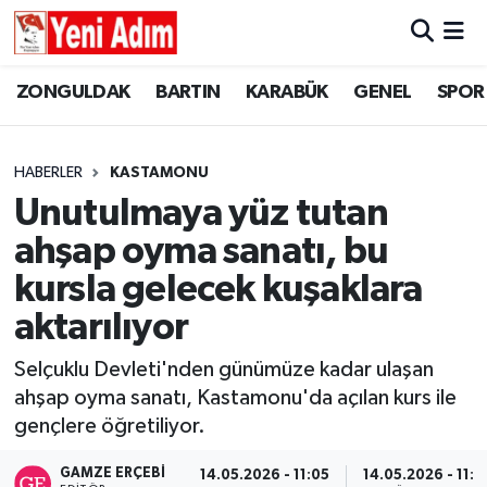
ZONGULDAK
ZONGULDAK
Zonguldak Hava Durumu
ZONGULDAK
BARTIN
KARABÜK
GENEL
SPOR
SPOR
BARTIN
Zonguldak Trafik Yoğunluk Haritası
HABERLER
KASTAMONU
ASAYİŞ
KARABÜK
Süper Lig Puan Durumu ve Fikstür
Unutulmaya yüz tutan
ahşap oyma sanatı, bu
GÜNCEL
GENEL
Tüm Manşetler
kursla gelecek kuşaklara
SİYASET
SPOR
Son Dakika Haberleri
aktarılıyor
RESMİ İLAN
SİYASET
Haber Arşivi
Selçuklu Devleti'nden günümüze kadar ulaşan
ahşap oyma sanatı, Kastamonu'da açılan kurs ile
SAĞLIK
gençlere öğretiliyor.
GÜNCEL
GAMZE ERÇEBI
14.05.2026 - 11:05
14.05.2026 - 11:4