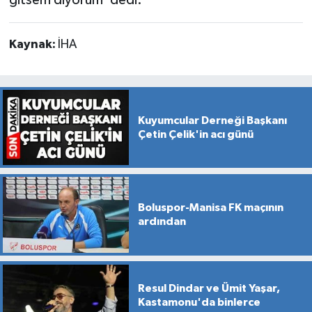
Kaynak:
İHA
Kuyumcular Derneği Başkanı
Çetin Çelik'in acı günü
Boluspor-Manisa FK maçının
ardından
Resul Dindar ve Ümit Yaşar,
Kastamonu'da binlerce