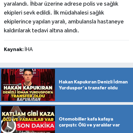
yaralandı. İhbar üzerine adrese polis ve sağlık
ekipleri sevk edildi. İlk müdahalesi sağlık
ekiplerince yapılan yaralı, ambulansla hastaneye
kaldırılarak tedavi altına alındı.
Kaynak:
İHA
Hakan Kapukıran Denizli İdman
Yurduspor'a transfer oldu
Otomobiller kafa kafaya
çarpıştı: Ölü ve yaralılar var