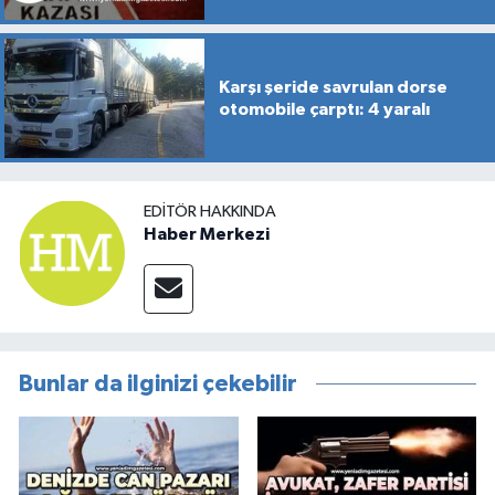
Karşı şeride savrulan dorse
otomobile çarptı: 4 yaralı
EDITÖR HAKKINDA
Haber Merkezi
Bunlar da ilginizi çekebilir