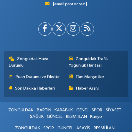
[email protected]
Zonguldak Hava
Zonguldak Trafik
Durumu
Yoğunluk Haritası
Puan Durumu ve Fikstür
Tüm Manşetler
Son Dakika Haberleri
Haber Arşivi
ZONGULDAK
BARTIN
KARABÜK
GENEL
SPOR
SİYASET
SAĞLIK
GÜNCEL
RESMİ İLAN
Künye
ZONGULDAK
SPOR
GÜNCEL
ASAYİŞ
RESMİ İLAN