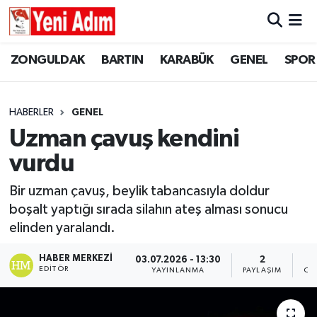
ZONGULDAK
ZONGULDAK
Zonguldak Hava Durumu
ZONGULDAK
BARTIN
KARABÜK
GENEL
SPOR
SPOR
BARTIN
Zonguldak Trafik Yoğunluk Haritası
HABERLER
GENEL
ASAYİŞ
KARABÜK
Süper Lig Puan Durumu ve Fikstür
Uzman çavuş kendini
vurdu
GÜNCEL
GENEL
Tüm Manşetler
Bir uzman çavuş, beylik tabancasıyla doldur
SİYASET
SPOR
Son Dakika Haberleri
boşalt yaptığı sırada silahın ateş alması sonucu
elinden yaralandı.
RESMİ İLAN
SİYASET
Haber Arşivi
HABER MERKEZI
03.07.2026 - 13:30
2
SAĞLIK
EDITÖR
YAYINLANMA
PAYLAŞIM
OK
GÜNCEL