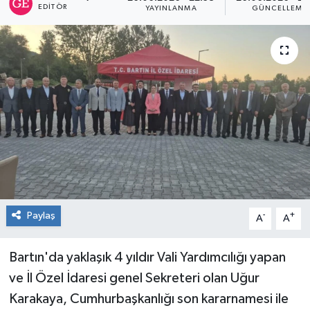
EDITÖR
YAYINLANMA
GÜNCELLEME
RESMİ İLAN
Künye
Paylaş
-
+
A
A
Bartın'da yaklaşık 4 yıldır Vali Yardımcılığı yapan
ve İl Özel İdaresi genel Sekreteri olan Uğur
Karakaya, Cumhurbaşkanlığı son kararnamesi ile