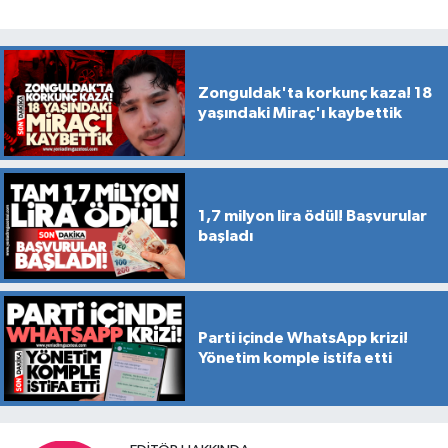
Zonguldak'ta korkunç kaza! 18
yaşındaki Miraç'ı kaybettik
1,7 milyon lira ödül! Başvurular
başladı
Parti içinde WhatsApp krizi!
Yönetim komple istifa etti