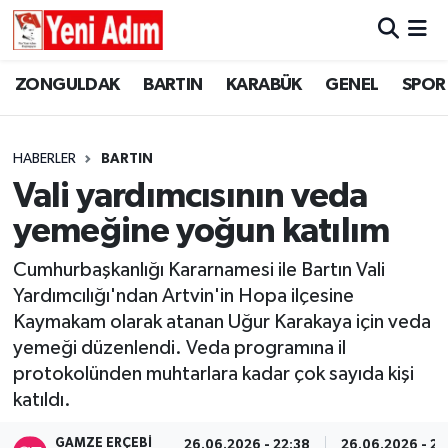
ZONGULDAK
ZONGULDAK
Zonguldak Hava Durumu
ZONGULDAK
BARTIN
KARABÜK
GENEL
SPOR
SPOR
BARTIN
Zonguldak Trafik Yoğunluk Haritası
HABERLER
BARTIN
ASAYİŞ
KARABÜK
Süper Lig Puan Durumu ve Fikstür
Vali yardımcısının veda
yemeğine yoğun katılım
GÜNCEL
GENEL
Tüm Manşetler
Cumhurbaşkanlığı Kararnamesi ile Bartın Vali
SİYASET
SPOR
Son Dakika Haberleri
Yardımcılığı'ndan Artvin'in Hopa ilçesine
Kaymakam olarak atanan Uğur Karakaya için veda
RESMİ İLAN
SİYASET
Haber Arşivi
yemeği düzenlendi. Veda programına il
protokolünden muhtarlara kadar çok sayıda kişi
SAĞLIK
katıldı.
GÜNCEL
GAMZE ERÇEBI
26.06.2026 - 22:38
26.06.2026 - 22