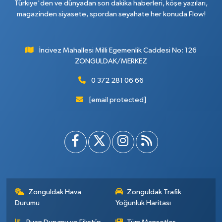
Türkiye'den ve dünyadan son dakika haberleri, köşe yazıları,
magazinden siyasete, spordan seyahate her konuda Flow!
İncivez Mahallesi Milli Egemenlik Caddesi No: 126
ZONGULDAK/MERKEZ
0 372 281 06 66
[email protected]
Zonguldak Hava
Zonguldak Trafik
Durumu
Yoğunluk Haritası