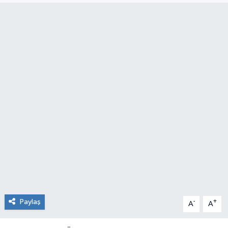
RESMİ İLAN
Künye
Paylaş
-
+
A
A