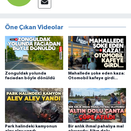
Öne Çıkan Videolar
Zonguldak yolunda
Mahallede şoke eden kaza:
faciadan böyle dönüldü
Otomobil kafeye girdi...
Park halindeki kamyonun
Bir anlık ihmal pahalıya mal
alev alev yandı
oluyordu: Altın dolu