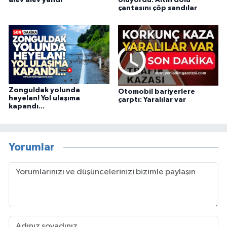
çantasını çöp sandılar
Zonguldak yolunda
Otomobil bariyerlere
heyelan! Yol ulaşıma
çarptı: Yaralılar var
kapandı...
Yorumlar