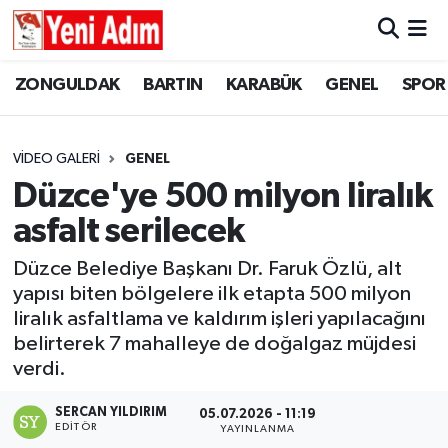
ZONGULDAK
ZONGULDAK
Zonguldak Hava Durumu
ZONGULDAK
BARTIN
KARABÜK
GENEL
SPOR
SPOR
BARTIN
Zonguldak Trafik Yoğunluk Haritası
VIDEO GALERI
GENEL
ASAYİŞ
KARABÜK
Süper Lig Puan Durumu ve Fikstür
Düzce'ye 500 milyon liralık
asfalt serilecek
GÜNCEL
GENEL
Tüm Manşetler
Düzce Belediye Başkanı Dr. Faruk Özlü, alt
SİYASET
SPOR
Son Dakika Haberleri
yapısı biten bölgelere ilk etapta 500 milyon
liralık asfaltlama ve kaldırım işleri yapılacağını
RESMİ İLAN
SİYASET
Haber Arşivi
belirterek 7 mahalleye de doğalgaz müjdesi
verdi.
SAĞLIK
SERCAN YILDIRIM
05.07.2026 - 11:19
EDITÖR
GÜNCEL
YAYINLANMA