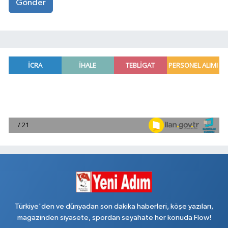
Gönder
Türkiye'den ve dünyadan son dakika haberleri, köşe yazıları,
magazinden siyasete, spordan seyahate her konuda Flow!