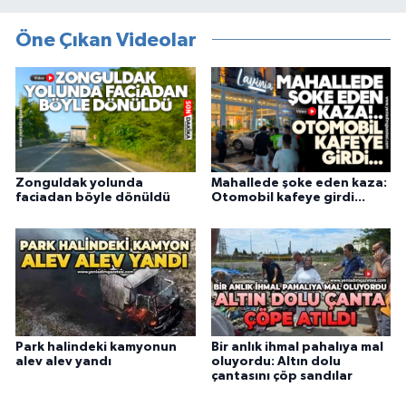
Öne Çıkan Videolar
Zonguldak yolunda
Mahallede şoke eden kaza:
faciadan böyle dönüldü
Otomobil kafeye girdi...
Park halindeki kamyonun
Bir anlık ihmal pahalıya mal
alev alev yandı
oluyordu: Altın dolu
çantasını çöp sandılar