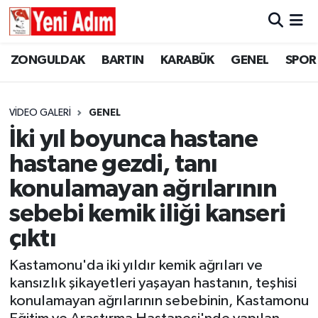
ZONGULDAK
ZONGULDAK
Zonguldak Hava Durumu
ZONGULDAK
BARTIN
KARABÜK
GENEL
SPOR
SPOR
BARTIN
Zonguldak Trafik Yoğunluk Haritası
VIDEO GALERI
GENEL
ASAYİŞ
KARABÜK
Süper Lig Puan Durumu ve Fikstür
İki yıl boyunca hastane
hastane gezdi, tanı
GÜNCEL
GENEL
Tüm Manşetler
konulamayan ağrılarının
SİYASET
SPOR
Son Dakika Haberleri
sebebi kemik iliği kanseri
çıktı
RESMİ İLAN
SİYASET
Haber Arşivi
Kastamonu'da iki yıldır kemik ağrıları ve
SAĞLIK
kansızlık şikayetleri yaşayan hastanın, teşhisi
konulamayan ağrılarının sebebinin, Kastamonu
GÜNCEL