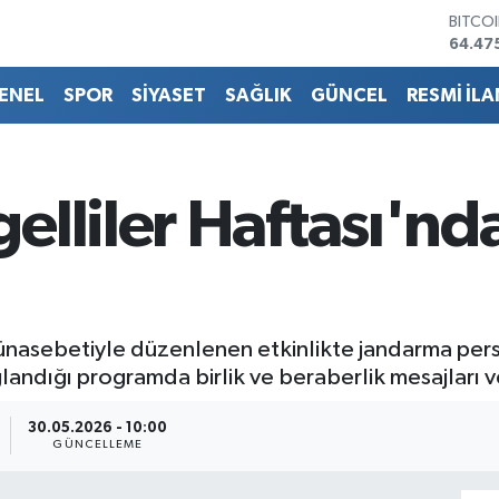
BITCO
64.47
DOLA
47,59
ENEL
SPOR
SİYASET
SAĞLIK
GÜNCEL
RESMİ İLA
EURO
55,07
STERL
64,24
GRAM 
elliler Haftası'nd
6518.
BİST1
13.70
nasebetiyle düzenlenen etkinlikte jandarma person
ğlandığı programda birlik ve beraberlik mesajları ve
30.05.2026 - 10:00
GÜNCELLEME