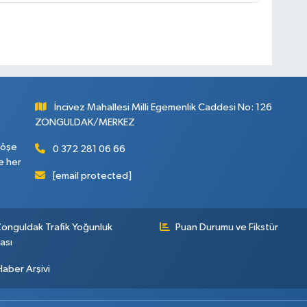
İncivez Mahallesi Milli Egemenlik Caddesi No: 126
ZONGULDAK/MERKEZ
köşe
0 372 281 06 66
e her
[email protected]
onguldak Trafik Yoğunluk
Puan Durumu ve Fikstür
ası
Haber Arşivi