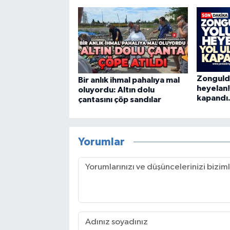
Zonguld
Bir anlık ihmal pahalıya mal
heyelan!
oluyordu: Altın dolu
kapandı.
çantasını çöp sandılar
Yorumlar