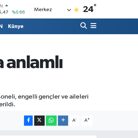
IN
°
24
Merkez
5,47
%0.66
R
86
%0.06
N
Künye
00
%0.1
İN
38
%0.21
ALTIN
a anlamlı
23
%0.39
00
3
%0
eli, engelli gençler ve aileleri
rildi.
-
+
A
A