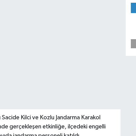
 Sacide Kilci ve Kozlu Jandarma Karakol
nde gerçekleşen etkinliğe, ilçedeki engelli
sayıda jandarma personeli katıldı.