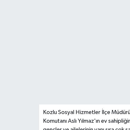
RESMİ İLAN
Künye
Kozlu Sosyal Hizmetler İlçe Müdürü
Komutanı Aslı Yılmaz'ın ev sahipliği
gençler ve ailelerinin yanı sıra çok 