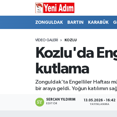
ZONGULDAK
ZONGULDAK
Zonguldak Hava Durumu
ZONGULDAK
BARTIN
KARABÜK
G
SPOR
BARTIN
Zonguldak Trafik Yoğunluk Haritası
VIDEO GALERI
KOZLU
ASAYİŞ
KARABÜK
Süper Lig Puan Durumu ve Fikstür
Kozlu'da Eng
GÜNCEL
GENEL
Tüm Manşetler
kutlama
SİYASET
SPOR
Son Dakika Haberleri
Zonguldak'ta Engelliler Haftası mü
RESMİ İLAN
SİYASET
Haber Arşivi
bir araya geldi. Yoğun katılımın sa
SAĞLIK
SERCAN YILDIRIM
13.05.2026 - 16:42
EDITÖR
YAYINLANMA
GÜNCEL