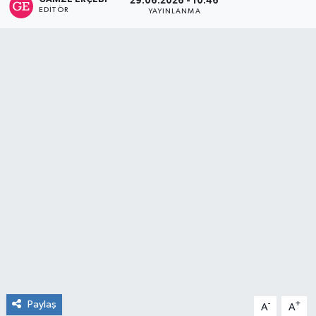
29.06.2026 - 10:46
EDITÖR
YAYINLANMA
RESMİ İLAN
Künye
Paylaş
-
+
A
A