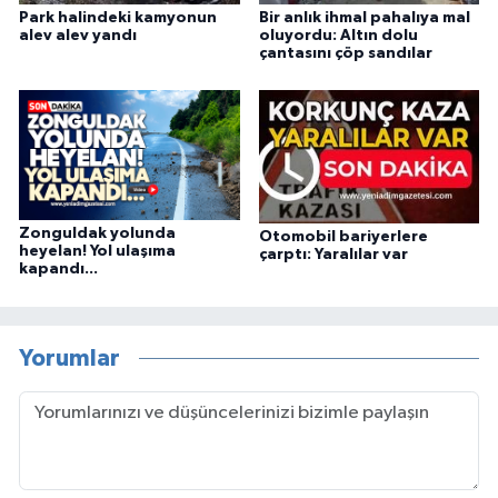
Park halindeki kamyonun
Bir anlık ihmal pahalıya mal
alev alev yandı
oluyordu: Altın dolu
çantasını çöp sandılar
Zonguldak yolunda
Otomobil bariyerlere
heyelan! Yol ulaşıma
çarptı: Yaralılar var
kapandı...
Yorumlar