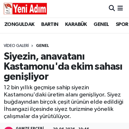
ZONGULDAK
ZONGULDAK
Zonguldak Hava Durumu
ZONGULDAK
BARTIN
KARABÜK
GENEL
SPOR
SPOR
BARTIN
Zonguldak Trafik Yoğunluk Haritası
VIDEO GALERI
GENEL
ASAYİŞ
KARABÜK
Süper Lig Puan Durumu ve Fikstür
Siyezin, anavatanı
Kastamonu'da ekim sahası
GÜNCEL
GENEL
Tüm Manşetler
genişliyor
SİYASET
SPOR
Son Dakika Haberleri
12 bin yıllık geçmişe sahip siyezin
Kastamonu'daki üretim alanı genişliyor. Siyez
RESMİ İLAN
SİYASET
Haber Arşivi
buğdayından birçok çeşit ürünün elde edildiği
İhsangazi ilçesinde siyez turizmine yönelik
SAĞLIK
çalışmalar da yürütülüyor.
GÜNCEL
GAMZE ERÇEBI