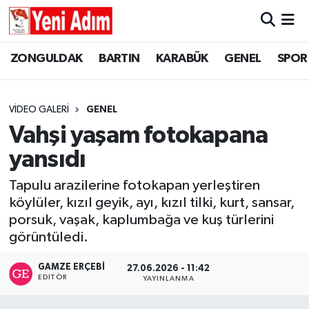
ZONGULDAK
ZONGULDAK
Zonguldak Hava Durumu
ZONGULDAK
BARTIN
KARABÜK
GENEL
SPOR
SPOR
BARTIN
Zonguldak Trafik Yoğunluk Haritası
VIDEO GALERI
GENEL
ASAYİŞ
KARABÜK
Süper Lig Puan Durumu ve Fikstür
Vahşi yaşam fotokapana
yansıdı
GÜNCEL
GENEL
Tüm Manşetler
Tapulu arazilerine fotokapan yerleştiren
SİYASET
SPOR
Son Dakika Haberleri
köylüler, kızıl geyik, ayı, kızıl tilki, kurt, sansar,
porsuk, vaşak, kaplumbağa ve kuş türlerini
RESMİ İLAN
SİYASET
Haber Arşivi
görüntüledi.
SAĞLIK
GAMZE ERÇEBI
27.06.2026 - 11:42
EDITÖR
YAYINLANMA
GÜNCEL