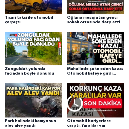
Ticari taksi ile otomobil
Oğluna mesaj atan genci
çarpıştı
sokak ortasında darp etti
Zonguldak yolunda
Mahallede şoke eden kaza:
faciadan böyle dönüldü
Otomobil kafeye girdi...
Park halindeki kamyonun
Otomobil bariyerlere
alev alev yandı
çarptı: Yaralılar var