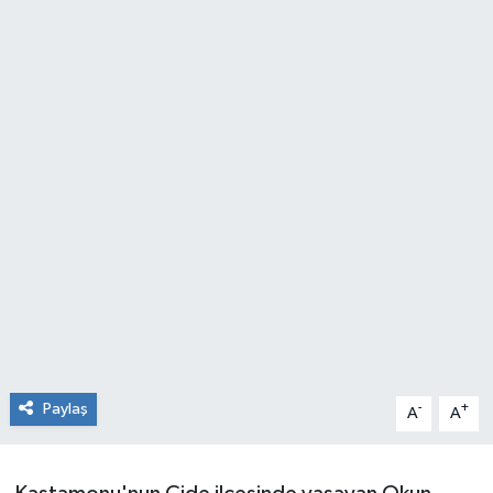
RESMİ İLAN
Künye
Paylaş
-
+
A
A