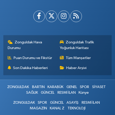
Zonguldak Hava
Zonguldak Trafik
Durumu
Yoğunluk Haritası
Puan Durumu ve Fikstür
Tüm Manşetler
Son Dakika Haberleri
Haber Arşivi
ZONGULDAK
BARTIN
KARABÜK
GENEL
SPOR
SİYASET
SAĞLIK
GÜNCEL
RESMİ İLAN
Künye
ZONGULDAK
SPOR
GÜNCEL
ASAYİŞ
RESMİ İLAN
MAGAZİN
KANAL Z
TEKNOLOJİ