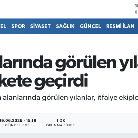
B
6
D
4
EL
SPOR
SİYASET
SAĞLIK
GÜNCEL
RESMİ İLAN
E
5
S
6
G
larında görülen yı
6
B
1
ekete geçirdi
 alanlarında görülen yılanlar, itfaiye eki
09.06.2026 - 15:19
1 DK
GÜNCELLEME
OKUNMA SÜRESI