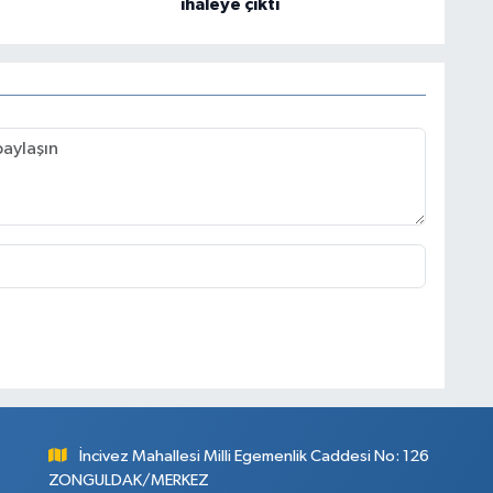
ihaleye çıktı
İncivez Mahallesi Milli Egemenlik Caddesi No: 126
ZONGULDAK/MERKEZ