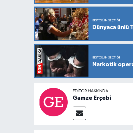
EDITÖRÜN SEÇTIĞI
Dünyaca ünlü T
EDITÖRÜN SEÇTIĞI
Narkotik opera
EDITÖR HAKKINDA
Gamze Erçebi