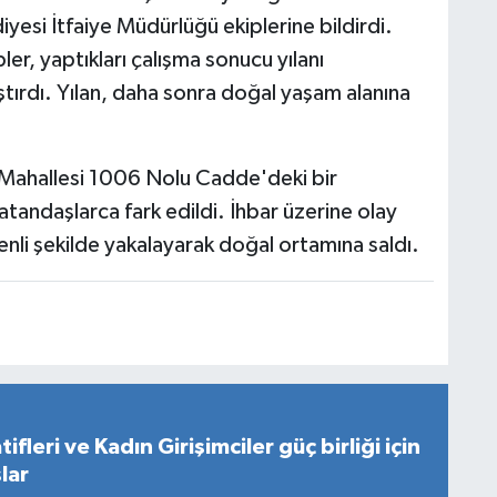
esi İtfaiye Müdürlüğü ekiplerine bildirdi.
er, yaptıkları çalışma sonucu yılanı
tırdı. Yılan, daha sonra doğal yaşam alanına
Mahallesi 1006 Nolu Cadde'deki bir
tandaşlarca fark edildi. İhbar üzerine olay
üvenli şekilde yakalayarak doğal ortamına saldı.
fleri ve Kadın Girişimciler güç birliği için
lar