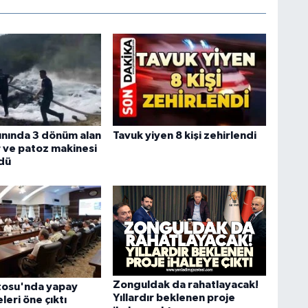
ınında 3 dönüm alan
Tavuk yiyen 8 kişi zehirlendi
r ve patoz makinesi
dü
Zonguldak da rahatlayacak!
tosu'nda yapay
Yıllardır beklenen proje
leri öne çıktı