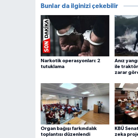
Bunlar da ilginizi çekebilir
Narkotik operasyonları: 2
Anız yang
tutuklama
ile traktö
zarar gör
Organ bağışı farkındalık
KBÜ Sena
toplantısı düzenlendi
zeka proje