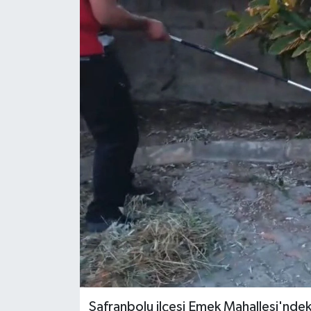
RESMİ İLAN
Künye
Safranbolu ilçesi Emek Mahallesi'ndeki