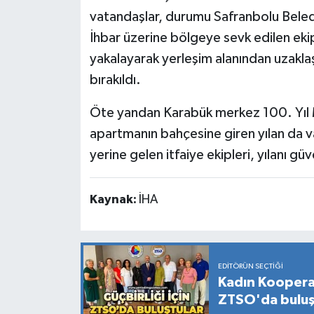
vatandaşlar, durumu Safranbolu Belediy
İhbar üzerine bölgeye sevk edilen ekipl
yakalayarak yerleşim alanından uzaklaş
bırakıldı.
Öte yandan Karabük merkez 100. Yıl 
apartmanın bahçesine giren yılan da va
yerine gelen itfaiye ekipleri, yılanı g
Kaynak:
İHA
EDITÖRÜN SEÇTIĞI
Kadın Kooperati
ZTSO'da buluş