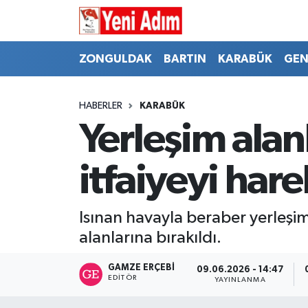
ZONGULDAK
ZONGULDAK
Zonguldak Hava Durumu
ZONGULDAK
BARTIN
KARABÜK
GEN
SPOR
BARTIN
Zonguldak Trafik Yoğunluk Haritası
HABERLER
KARABÜK
ASAYİŞ
KARABÜK
Süper Lig Puan Durumu ve Fikstür
Yerleşim alan
GÜNCEL
GENEL
Tüm Manşetler
itfaiyeyi har
SİYASET
SPOR
Son Dakika Haberleri
Isınan havayla beraber yerleşim
RESMİ İLAN
SİYASET
Haber Arşivi
alanlarına bırakıldı.
SAĞLIK
GAMZE ERÇEBI
09.06.2026 - 14:47
EDITÖR
YAYINLANMA
GÜNCEL