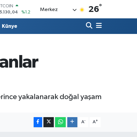
ITCOIN
°
26
Merkez
5.130,04
%1.2
OLAR
7,7106
%0.17
Künye
URO
5,1652
%0.27
TERLİN
4,4046
%0.35
RAM ALTIN
lanlar
618.49
%2.12
İST100
3.773
%-19
plerince yakalanarak doğal yaşam
-
+
A
A