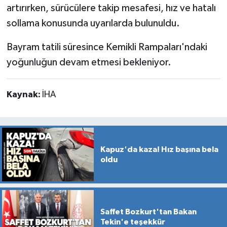
artırırken, sürücülere takip mesafesi, hız ve hatalı
sollama konusunda uyarılarda bulunuldu.
Bayram tatili süresince Kemikli Rampaları'ndaki
yoğunluğun devam etmesi bekleniyor.
Kaynak:
İHA
Kapuz'da kaza! Hız başına bela
oldu
Saffet Bozkurt'tan Bakan
Tekin'e teşekkür