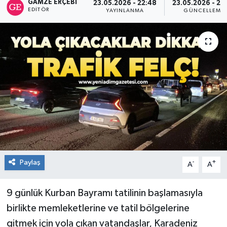
GAMZE ERÇEBI
23.05.2026 - 22:48
23.05.2026 - 23
EDITÖR
YAYINLANMA
GÜNCELLEME
RESMİ İLAN
Künye
Paylaş
-
+
A
A
9 günlük Kurban Bayramı tatilinin başlamasıyla
birlikte memleketlerine ve tatil bölgelerine
gitmek için yola çıkan vatandaşlar, Karadeniz