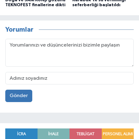
TEKNOFEST finallerine dikti
seferberliği başlatıldı
Yorumlar
Gönder