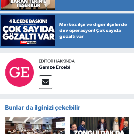
Merkez ilçe ve diğer ilçelerde
dev operasyon! Çok sayıda
gözaltı var
EDITÖR HAKKINDA
Gamze Erçebi
Bunlar da ilginizi çekebilir