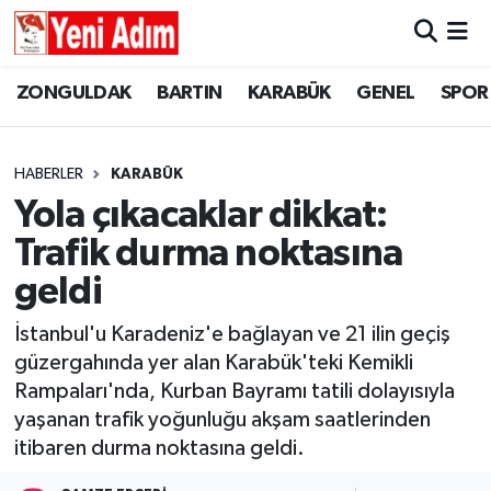
ZONGULDAK
ZONGULDAK
Zonguldak Hava Durumu
ZONGULDAK
BARTIN
KARABÜK
GENEL
SPOR
SPOR
BARTIN
Zonguldak Trafik Yoğunluk Haritası
HABERLER
KARABÜK
ASAYİŞ
KARABÜK
Süper Lig Puan Durumu ve Fikstür
Yola çıkacaklar dikkat:
Trafik durma noktasına
GÜNCEL
GENEL
Tüm Manşetler
geldi
SİYASET
SPOR
Son Dakika Haberleri
İstanbul'u Karadeniz'e bağlayan ve 21 ilin geçiş
güzergahında yer alan Karabük'teki Kemikli
RESMİ İLAN
SİYASET
Haber Arşivi
Rampaları'nda, Kurban Bayramı tatili dolayısıyla
SAĞLIK
yaşanan trafik yoğunluğu akşam saatlerinden
itibaren durma noktasına geldi.
GÜNCEL