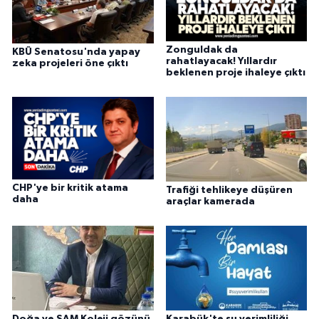
Zonguldak da
KBÜ Senatosu'nda yapay
rahatlayacak! Yıllardır
zeka projeleri öne çıktı
beklenen proje ihaleye çıktı
CHP'ye bir kritik atama
Trafiği tehlikeye düşüren
daha
araçlar kamerada
Doğa ve SAM Koleji gözünü
Karabük'te su verimliliği