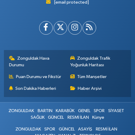
[email protected]
Zonguldak Hava
Zonguldak Trafik
Durumu
Yoğunluk Haritası
Puan Durumu ve Fikstür
Tüm Manşetler
Son Dakika Haberleri
Haber Arşivi
ZONGULDAK
BARTIN
KARABÜK
GENEL
SPOR
SİYASET
SAĞLIK
GÜNCEL
RESMİ İLAN
Künye
ZONGULDAK
SPOR
GÜNCEL
ASAYİŞ
RESMİ İLAN