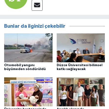
Bunlar da ilginizi çekebilir
Otomobil yangını
Düzce Üniversitesi bilimsel
büyümeden söndürüldü
katkı sağlayacak