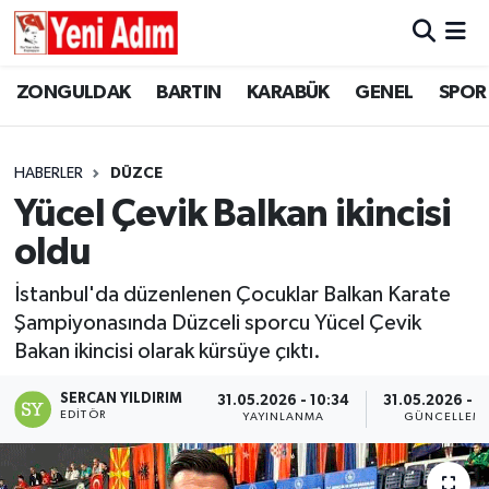
ZONGULDAK
ZONGULDAK
Zonguldak Hava Durumu
ZONGULDAK
BARTIN
KARABÜK
GENEL
SPOR
SPOR
BARTIN
Zonguldak Trafik Yoğunluk Haritası
HABERLER
DÜZCE
ASAYİŞ
KARABÜK
Süper Lig Puan Durumu ve Fikstür
Yücel Çevik Balkan ikincisi
oldu
GÜNCEL
GENEL
Tüm Manşetler
İstanbul'da düzenlenen Çocuklar Balkan Karate
SİYASET
SPOR
Son Dakika Haberleri
Şampiyonasında Düzceli sporcu Yücel Çevik
Bakan ikincisi olarak kürsüye çıktı.
RESMİ İLAN
SİYASET
Haber Arşivi
SERCAN YILDIRIM
31.05.2026 - 10:34
31.05.2026 - 1
SAĞLIK
EDITÖR
YAYINLANMA
GÜNCELLEM
GÜNCEL