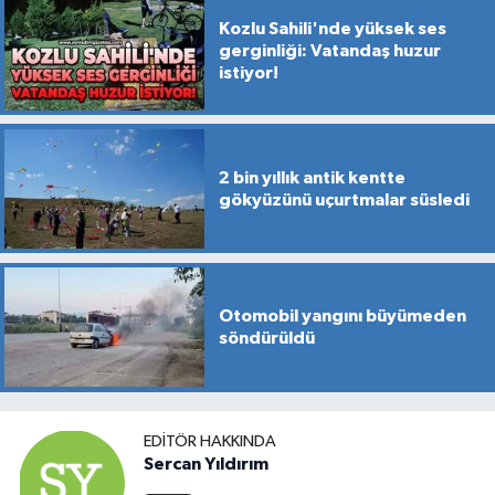
Kozlu Sahili'nde yüksek ses
gerginliği: Vatandaş huzur
istiyor!
2 bin yıllık antik kentte
gökyüzünü uçurtmalar süsledi
Otomobil yangını büyümeden
söndürüldü
EDITÖR HAKKINDA
Sercan Yıldırım