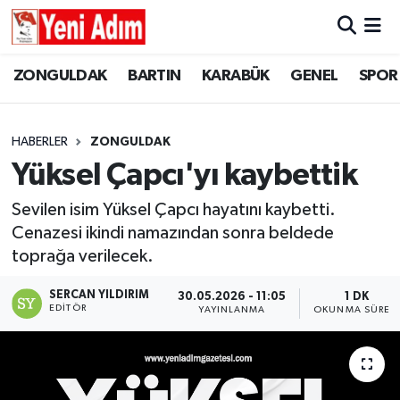
ZONGULDAK
ZONGULDAK
Zonguldak Hava Durumu
ZONGULDAK
BARTIN
KARABÜK
GENEL
SPOR
SPOR
BARTIN
Zonguldak Trafik Yoğunluk Haritası
HABERLER
ZONGULDAK
ASAYİŞ
KARABÜK
Süper Lig Puan Durumu ve Fikstür
Yüksel Çapcı'yı kaybettik
GÜNCEL
GENEL
Tüm Manşetler
Sevilen isim Yüksel Çapcı hayatını kaybetti.
Cenazesi ikindi namazından sonra beldede
SİYASET
SPOR
Son Dakika Haberleri
toprağa verilecek.
RESMİ İLAN
SİYASET
Haber Arşivi
SERCAN YILDIRIM
30.05.2026 - 11:05
1 DK
EDITÖR
YAYINLANMA
OKUNMA SÜRES
SAĞLIK
GÜNCEL