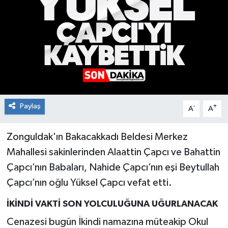
RESMİ İLAN
Künye
Paylaş
-
+
A
A
Zonguldak'ın Bakacakkadı Beldesi Merkez
Mahallesi sakinlerinden Alaattin Çapcı ve Bahattin
Çapcı’nın Babaları, Nahide Çapcı’nın eşi Beytullah
Çapcı’nın oğlu Yüksel Çapcı vefat etti.
İKİNDİ VAKTİ SON YOLCULUĞUNA UĞURLANACAK
Cenazesi bugün İkindi namazına müteakip Okul