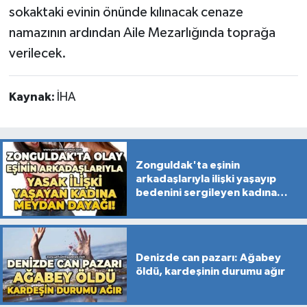
sokaktaki evinin önünde kılınacak cenaze
namazının ardından Aile Mezarlığında toprağa
verilecek.
Kaynak:
İHA
Zonguldak'ta eşinin
arkadaşlarıyla ilişki yaşayıp
bedenini sergileyen kadına
meydan dayağı!
Denizde can pazarı: Ağabey
öldü, kardeşinin durumu ağır