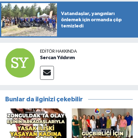
Vatandaşlar, yangınları
önlemek için ormanda çöp
temizledi
EDITÖR HAKKINDA
Sercan Yıldırım
Bunlar da ilginizi çekebilir