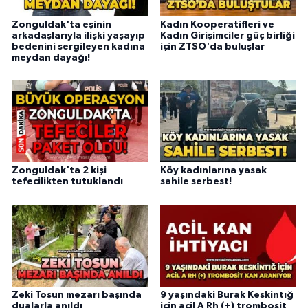
Zonguldak'ta eşinin
Kadın Kooperatifleri ve
arkadaşlarıyla ilişki yaşayıp
Kadın Girişimciler güç birliği
bedenini sergileyen kadına
için ZTSO'da buluşlar
meydan dayağı!
Zonguldak'ta 2 kişi
Köy kadınlarına yasak
tefecilikten tutuklandı
sahile serbest!
Zeki Tosun mezarı başında
9 yaşındaki Burak Keskintığ
dualarla anıldı
için acil A Rh (+) trombosit