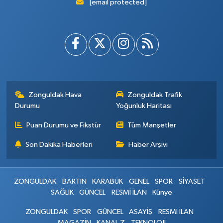
[email protected]
Zonguldak Hava
Zonguldak Trafik
Durumu
Yoğunluk Haritası
Puan Durumu ve Fikstür
Tüm Manşetler
Son Dakika Haberleri
Haber Arşivi
ZONGULDAK
BARTIN
KARABÜK
GENEL
SPOR
SİYASET
SAĞLIK
GÜNCEL
RESMİ İLAN
Künye
ZONGULDAK
SPOR
GÜNCEL
ASAYİŞ
RESMİ İLAN
MAGAZİN
KANAL Z
TEKNOLOJİ