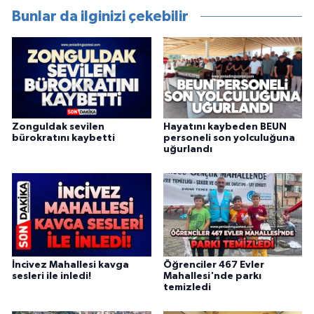
Bunlar da ilginizi çekebilir
Zonguldak sevilen
Hayatını kaybeden BEUN
bürokratını kaybetti
personeli son yolculuğuna
uğurlandı
İncivez Mahallesi kavga
Öğrenciler 467 Evler
sesleri ile inledi!
Mahallesi'nde parkı
temizledi