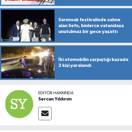
Sarımsak festivalinde sahne
alan Sefo, binlerce vatandaşa
unutulmaz bir gece yaşattı
İki otomobilin çarpıştığı kazada
3 kişi yaralandı
EDITÖR HAKKINDA
Sercan Yıldırım