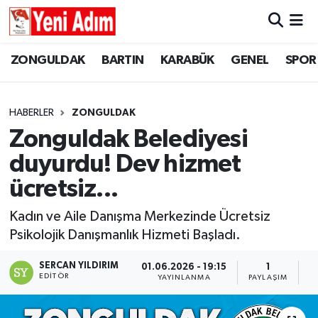
ZONGULDAK
ZONGULDAK
Zonguldak Hava Durumu
ZONGULDAK
BARTIN
KARABÜK
GENEL
SPOR
SPOR
BARTIN
Zonguldak Trafik Yoğunluk Haritası
HABERLER
ZONGULDAK
ASAYİŞ
KARABÜK
Süper Lig Puan Durumu ve Fikstür
Zonguldak Belediyesi
duyurdu! Dev hizmet
GÜNCEL
GENEL
Tüm Manşetler
ücretsiz...
SİYASET
SPOR
Son Dakika Haberleri
Kadın ve Aile Danışma Merkezinde Ücretsiz
Psikolojik Danışmanlık Hizmeti Başladı.
RESMİ İLAN
SİYASET
Haber Arşivi
SERCAN YILDIRIM
01.06.2026 - 19:15
1
SAĞLIK
EDITÖR
YAYINLANMA
PAYLAŞIM
O
GÜNCEL