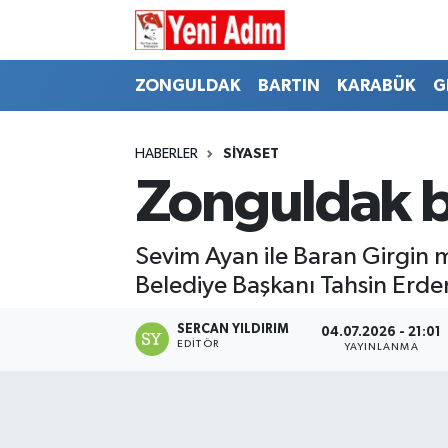
ZONGULDAK
ZONGULDAK
Zonguldak Hava Durumu
ZONGULDAK
BARTIN
KARABÜK
G
SPOR
BARTIN
Zonguldak Trafik Yoğunluk Haritası
HABERLER
SİYASET
ASAYİŞ
KARABÜK
Süper Lig Puan Durumu ve Fikstür
Zonguldak b
GÜNCEL
GENEL
Tüm Manşetler
Sevim Ayan ile Baran Girgin 
SİYASET
SPOR
Son Dakika Haberleri
Belediye Başkanı Tahsin Erde
RESMİ İLAN
SİYASET
Haber Arşivi
SERCAN YILDIRIM
04.07.2026 - 21:01
EDITÖR
YAYINLANMA
SAĞLIK
GÜNCEL