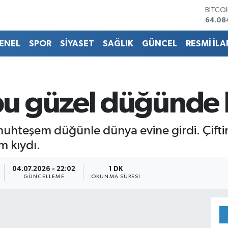
DOLA
47,57
EURO
55,01
ENEL
SPOR
SİYASET
SAĞLIK
GÜNCEL
RESMİ İLA
STERL
64,17
GRAM 
6508.
BİST1
u güzel düğünde 
13.64
BITCO
64.08
muhteşem düğünle dünya evine girdi. Çifti
m kıydı.
04.07.2026 - 22:02
1 DK
GÜNCELLEME
OKUNMA SÜRESI