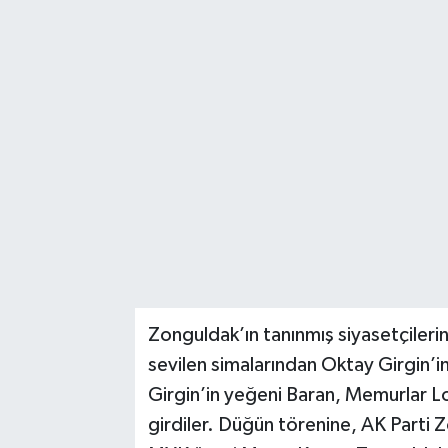
RESMİ İLAN
Künye
Zonguldak’ın tanınmış siyasetçileri
sevilen simalarından Oktay Girgin’i
Girgin’in yeğeni Baran, Memurlar L
girdiler. Düğün törenine, AK Parti