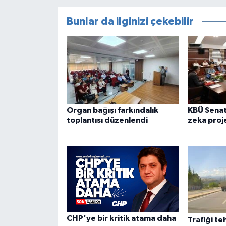
Bunlar da ilginizi çekebilir
Organ bağışı farkındalık
KBÜ Sena
toplantısı düzenlendi
zeka proje
CHP'ye bir kritik atama daha
Trafiği t