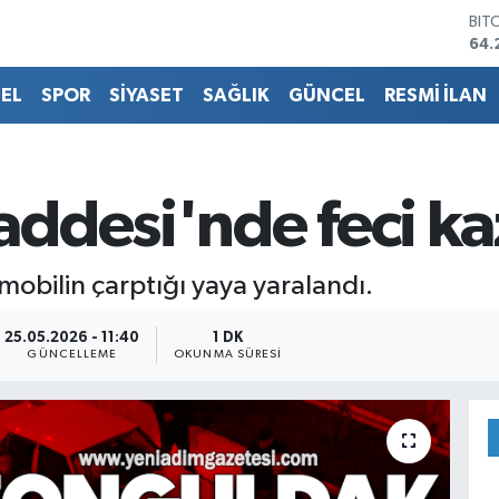
BIT
64.
DO
47,
EL
SPOR
SİYASET
SAĞLIK
GÜNCEL
RESMİ İLAN
EU
55,
STE
64,
GRA
ddesi'nde feci ka
651
BİS
13.
obilin çarptığı yaya yaralandı.
25.05.2026 - 11:40
1 DK
GÜNCELLEME
OKUNMA SÜRESI