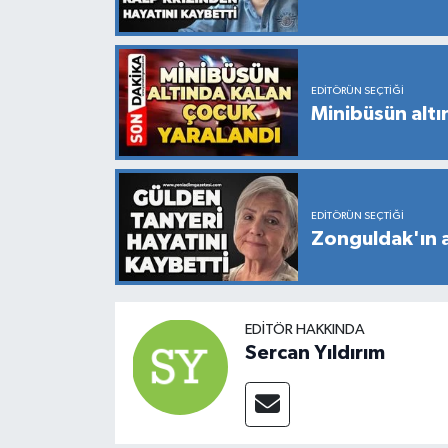
EDITÖRÜN SEÇTIĞI
Minibüsün altı
EDITÖRÜN SEÇTIĞI
Zonguldak'ın a
EDITÖR HAKKINDA
Sercan Yıldırım