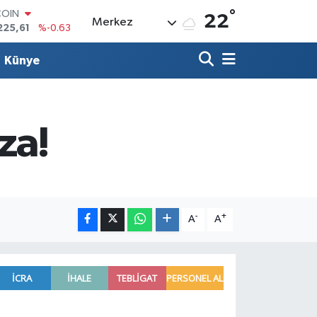
°
COIN
22
Merkez
225,61
%-0.63
LAR
7143
%0.16
Künye
RO
0317
%-0.02
RLİN
2463
%0.07
M ALTIN
za!
0.40
%0.45
T100
799
%70
-
+
A
A