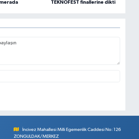
amerada
TEKNOFEST finallerine dikti
İncivez Mahallesi Milli Egemenlik Caddesi No: 126
ZONGULDAK/MERKEZ