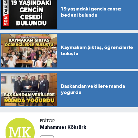
19 yaşındaki gencin cansız
bedeni bulundu
Kaymakam Şıktaş, öğrencilerle
buluştu
Başkandan vekillere manda
yoğurdu
EDITÖR
Muhammet Köktürk