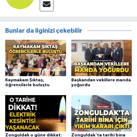
Bunlar da ilginizi çekebilir
Kaymakam Şıktaş,
Başkandan vekillere manda
öğrencilerle buluştu
yoğurdu
Zonguldak o güne dikkat:
Zonguldak'ta tarihi bina