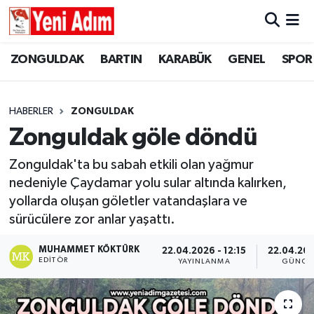
ZONGULDAK
ZONGULDAK
Zonguldak Hava Durumu
ZONGULDAK
BARTIN
KARABÜK
GENEL
SPOR
SPOR
BARTIN
Zonguldak Trafik Yoğunluk Haritası
HABERLER
ZONGULDAK
ASAYİŞ
KARABÜK
Süper Lig Puan Durumu ve Fikstür
Zonguldak göle döndü
GÜNCEL
GENEL
Tüm Manşetler
Zonguldak'ta bu sabah etkili olan yağmur
nedeniyle Çaydamar yolu sular altında kalırken,
SİYASET
SPOR
Son Dakika Haberleri
yollarda oluşan göletler vatandaşlara ve
sürücülere zor anlar yaşattı.
RESMİ İLAN
SİYASET
Haber Arşivi
MUHAMMET KÖKTÜRK
22.04.2026 - 12:15
22.04.202
EDITÖR
YAYINLANMA
GÜNCE
SAĞLIK
GÜNCEL