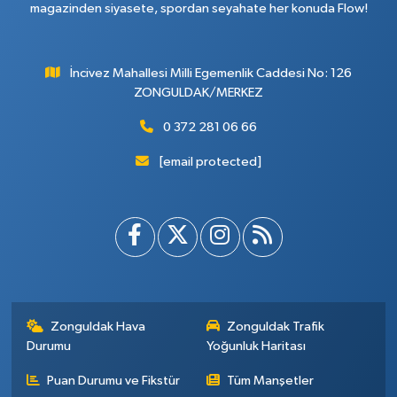
magazinden siyasete, spordan seyahate her konuda Flow!
İncivez Mahallesi Milli Egemenlik Caddesi No: 126
ZONGULDAK/MERKEZ
0 372 281 06 66
[email protected]
Zonguldak Hava
Zonguldak Trafik
Durumu
Yoğunluk Haritası
Puan Durumu ve Fikstür
Tüm Manşetler