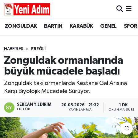
ZONGULDAK
ZONGULDAK
Zonguldak Hava Durumu
ZONGULDAK
BARTIN
KARABÜK
GENEL
SPOR
SPOR
BARTIN
Zonguldak Trafik Yoğunluk Haritası
HABERLER
EREĞLİ
ASAYİŞ
KARABÜK
Süper Lig Puan Durumu ve Fikstür
Zonguldak ormanlarında
büyük mücadele başladı
GÜNCEL
GENEL
Tüm Manşetler
Zonguldak'taki ormanlarda Kestane Gal Arısına
SİYASET
SPOR
Son Dakika Haberleri
Karşı Biyolojik Mücadele Sürüyor.
RESMİ İLAN
SİYASET
Haber Arşivi
SERCAN YILDIRIM
20.05.2026 - 21:32
1 DK
EDITÖR
YAYINLANMA
OKUNMA SÜRES
SAĞLIK
GÜNCEL