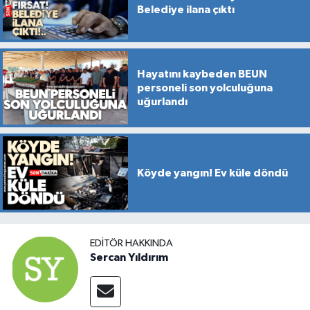
Belediye ilana çıktı
Hayatını kaybeden BEUN
personeli son yolculuğuna
uğurlandı
Köyde yangın! Ev küle döndü
EDITÖR HAKKINDA
Sercan Yıldırım