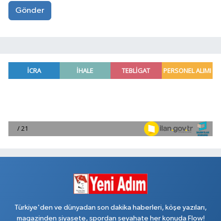
Gönder
Türkiye'den ve dünyadan son dakika haberleri, köşe yazıları,
magazinden siyasete, spordan seyahate her konuda Flow!