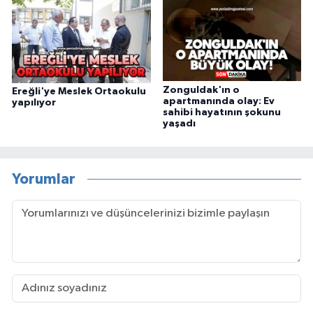
Zonguldak'ın o
Ereğli'ye Meslek Ortaokulu
apartmanında olay: Ev
yapılıyor
sahibi hayatının şokunu
yaşadı
Yorumlar