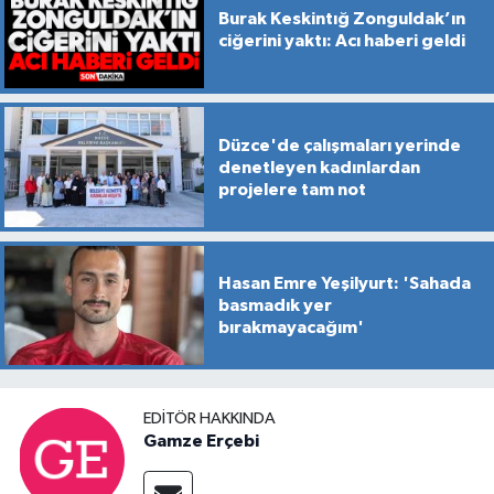
Burak Keskintığ Zonguldak’ın
ciğerini yaktı: Acı haberi geldi
Düzce'de çalışmaları yerinde
denetleyen kadınlardan
projelere tam not
Hasan Emre Yeşilyurt: 'Sahada
basmadık yer
bırakmayacağım'
EDITÖR HAKKINDA
Gamze Erçebi