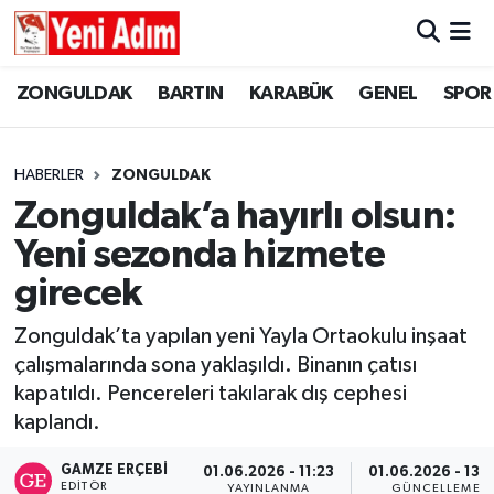
ZONGULDAK
ZONGULDAK
Zonguldak Hava Durumu
ZONGULDAK
BARTIN
KARABÜK
GENEL
SPOR
SPOR
BARTIN
Zonguldak Trafik Yoğunluk Haritası
HABERLER
ZONGULDAK
ASAYİŞ
KARABÜK
Süper Lig Puan Durumu ve Fikstür
Zonguldak’a hayırlı olsun:
Yeni sezonda hizmete
GÜNCEL
GENEL
Tüm Manşetler
girecek
SİYASET
SPOR
Son Dakika Haberleri
Zonguldak’ta yapılan yeni Yayla Ortaokulu inşaat
çalışmalarında sona yaklaşıldı. Binanın çatısı
RESMİ İLAN
SİYASET
Haber Arşivi
kapatıldı. Pencereleri takılarak dış cephesi
SAĞLIK
kaplandı.
GAMZE ERÇEBI
01.06.2026 - 11:23
01.06.2026 - 13:
GÜNCEL
EDITÖR
YAYINLANMA
GÜNCELLEME