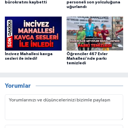
bürokratını kaybetti
personeli son yolculuğuna
uğurlandı
İncivez Mahallesi kavga
Öğrenciler 467 Evler
sesleri ile inledi!
Mahallesi'nde parkı
temizledi
Yorumlar