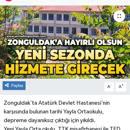
RESMİ İLAN
Künye
Paylaş
-
+
A
A
Zonguldak’ta Atatürk Devlet Hastanesi’nin
karşısında bulunan tarihi Yayla Ortaokulu,
depreme dayanıksız çıktığı için yıkıldı.
Yeni Yayla Orta okulu, TTK misafirhanesi ile TED