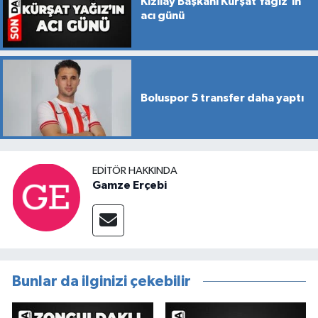
Kızılay Başkanı Kürşat Yağız’ın
acı günü
Boluspor 5 transfer daha yaptı
EDITÖR HAKKINDA
Gamze Erçebi
Bunlar da ilginizi çekebilir