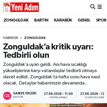
ZONGULDAK
ZONGULDAK
Zonguldak Hava Durumu
ZONGULDAK
BARTIN
KARABÜK
GENEL
SPOR
SPOR
BARTIN
Zonguldak Trafik Yoğunluk Haritası
HABERLER
ZONGULDAK
ASAYİŞ
KARABÜK
Süper Lig Puan Durumu ve Fikstür
Zonguldak’a kritik uyarı:
Tedbirli olun
GÜNCEL
GENEL
Tüm Manşetler
Zonguldak’a uyarı geldi. Anı hava sıcaklığı
SİYASET
SPOR
Son Dakika Haberleri
yükselişlerine karşı vatandaşlar tedbirli olmaya
davet edildi. Zonguldak’ta hafta sonu hava nasıl
RESMİ İLAN
SİYASET
Haber Arşivi
olacak. Detaylar haberimizin devamında.
SAĞLIK
GAMZE ERÇEBI
27.06.2026 - 11:00
27.06.2026 - 12:
EDITÖR
YAYINLANMA
GÜNCELLEME
GÜNCEL