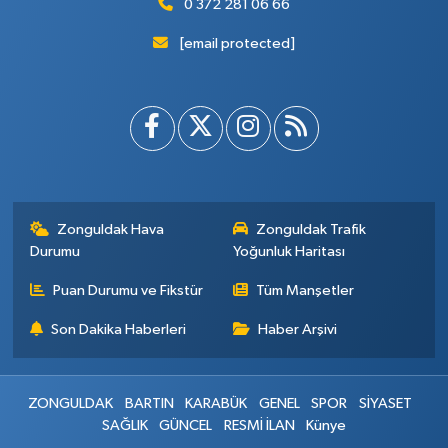
0 372 281 06 66
[email protected]
Zonguldak Hava
Zonguldak Trafik
Durumu
Yoğunluk Haritası
Puan Durumu ve Fikstür
Tüm Manşetler
Son Dakika Haberleri
Haber Arşivi
ZONGULDAK
BARTIN
KARABÜK
GENEL
SPOR
SİYASET
SAĞLIK
GÜNCEL
RESMİ İLAN
Künye