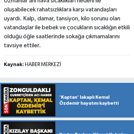
Uzmanlar ani hava sıcaklıkları nedeni ile
oluşabilecek rahatsızlıklara karşı vatandaşları
uyardı. Kalp, damar, tansiyon, kilo sorunu olan
vatandaşlar ile bebek ve çocukların sıcaklığın etkili
olduğu öğle saatlerinde sokağa çıkmamalarını
tavsiye ettiler.
Kaynak:
HABER MERKEZİ
'Kaptan' lakaplı Kemal
Özdemir hayatını kaybetti