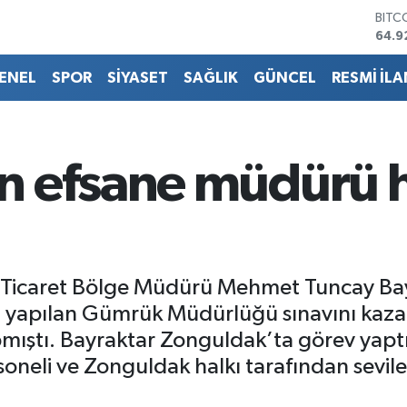
BITC
64.9
DOL
47,5
ENEL
SPOR
SİYASET
SAĞLIK
GÜNCEL
RESMİ İLA
EUR
55,1
STER
64,2
GRAM
n efsane müdürü h
6527
BİST
13.7
Ticaret Bölge Müdürü Mehmet Tuncay Bayr
 yapılan Gümrük Müdürlüğü sınavını kazan
ştı. Bayraktar Zonguldak’ta görev yaptığı
soneli ve Zonguldak halkı tarafından sevilen