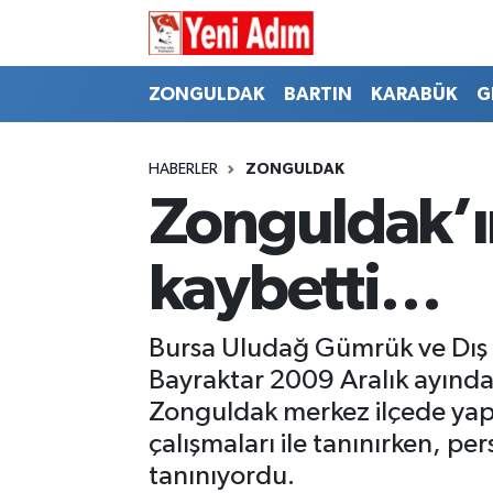
ZONGULDAK
ZONGULDAK
Zonguldak Hava Durumu
ZONGULDAK
BARTIN
KARABÜK
G
SPOR
BARTIN
Zonguldak Trafik Yoğunluk Haritası
HABERLER
ZONGULDAK
ASAYİŞ
KARABÜK
Süper Lig Puan Durumu ve Fikstür
Zonguldak’ı
GÜNCEL
GENEL
Tüm Manşetler
kaybetti…
SİYASET
SPOR
Son Dakika Haberleri
Bursa Uludağ Gümrük ve Dış 
RESMİ İLAN
SİYASET
Haber Arşivi
Bayraktar 2009 Aralık ayında
Zonguldak merkez ilçede yapmı
SAĞLIK
çalışmaları ile tanınırken, per
tanınıyordu.
GÜNCEL