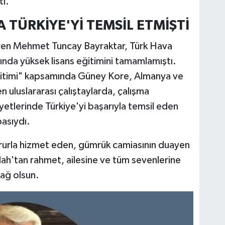
ı.
 TÜRKİYE'Yİ TEMSİL ETMİŞTİ
ren Mehmet Tuncay Bayraktar, Türk Hava
nda yüksek lisans eğitimini tamamlamıştı.
Eğitimi" kapsamında Güney Kore, Almanya ve
 uluslararası çalıştaylarda, çalışma
yetlerinde Türkiye'yi başarıyla temsil eden
basıydı.
gururla hizmet eden, gümrük camiasının duayen
ah'tan rahmet, ailesine ve tüm sevenlerine
sağ olsun.