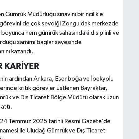
n Gümrük Müdürlüğü sınavını birincilikle
ük görevini de çok sevdiği Zonguldak merkezde
 boyunca hem gümrük sahasındaki disiplinli ve
kurduğu samimi bağlar sayesinde
nını kazandı.
R KARİYER
rinin ardından Ankara, Esenboğa ve İpekyolu
rinde kritik görevler üstlenen Bayraktar,
mrük ve Dış Ticaret Bölge Müdürü olarak uzun
attı.
de 24 Temmuz 2025 tarihli Resmi Gazete’de
namesi ile Uludağ Gümrük ve Dış Ticaret