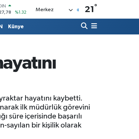
OIN
°
21
Merkez
27,78
%1.32
AR
971
%0.05
N
Künye
O
336
%0.18
LİN
534
%0.22
 ALTIN
ayatını
.85
%0.54
100
03
%11
aktar hayatını kaybetti.
arak ilk müdürlük görevini
 süre içerisinde başarılı
-sayılan bir kişilik olarak