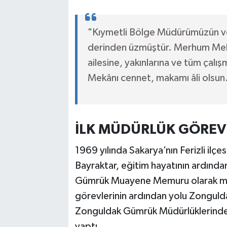
"Kıymetli Bölge Müdürümüzün vefa
derinden üzmüştür. Merhum Meh
ailesine, yakınlarına ve tüm çalış
Mekânı cennet, makamı âli olsun
İLK MÜDÜRLÜK GÖREV
1969 yılında Sakarya’nın Ferizli il
Bayraktar, eğitim hayatının ardınd
Gümrük Muayene Memuru olarak mes
görevlerinin ardından yolu Zonguld
Zonguldak Gümrük Müdürlüklerinde 
yaptı.