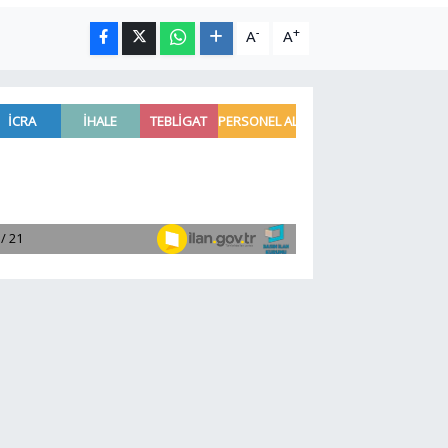
-
+
A
A