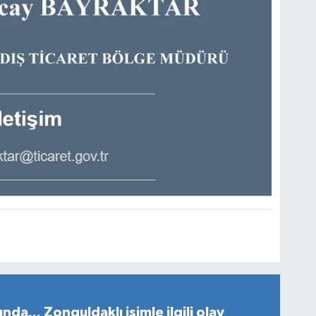
da... Zonguldaklı isimle ilgili olay