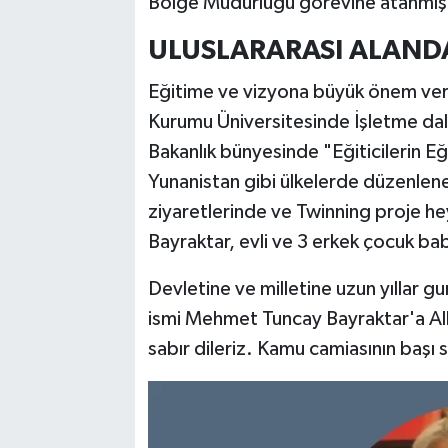
Bölge Müdürlüğü görevine atanmışt
ULUSLARARASI ALANDA
Eğitime ve vizyona büyük önem ve
Kurumu Üniversitesinde İşletme dalı
Bakanlık bünyesinde "Eğiticilerin 
Yunanistan gibi ülkelerde düzenlenen
ziyaretlerinde ve Twinning proje he
Bayraktar, evli ve 3 erkek çocuk ba
Devletine ve milletine uzun yıllar 
ismi Mehmet Tuncay Bayraktar'a All
sabır dileriz. Kamu camiasının başı 