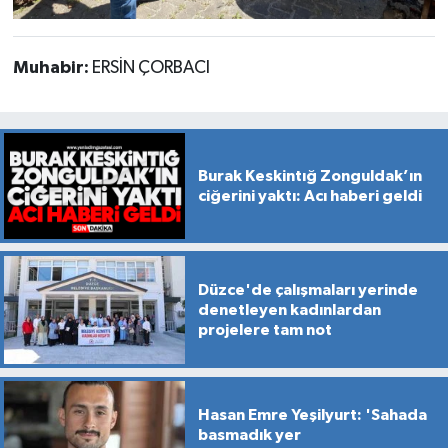
Muhabir:
ERSİN ÇORBACI
Burak Keskintığ Zonguldak’ın
ciğerini yaktı: Acı haberi geldi
Düzce'de çalışmaları yerinde
denetleyen kadınlardan
projelere tam not
Hasan Emre Yeşilyurt: 'Sahada
basmadık yer