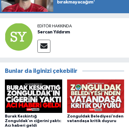
bırakmayacağım'
EDITÖR HAKKINDA
Sercan Yıldırım
Bunlar da ilginizi çekebilir
Burak Keskintığ
Zonguldak Belediyesi’nden
Zonguldak’ın ciğerini yaktı:
vatandaşa kritik duyuru
Acı haberi geldi