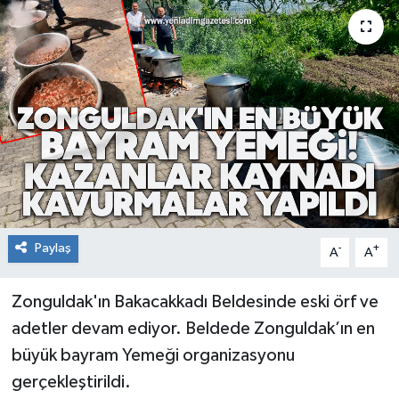
RESMİ İLAN
Künye
Paylaş
-
+
A
A
Zonguldak'ın Bakacakkadı Beldesinde eski örf ve
adetler devam ediyor. Beldede Zonguldak’ın en
büyük bayram Yemeği organizasyonu
gerçekleştirildi.