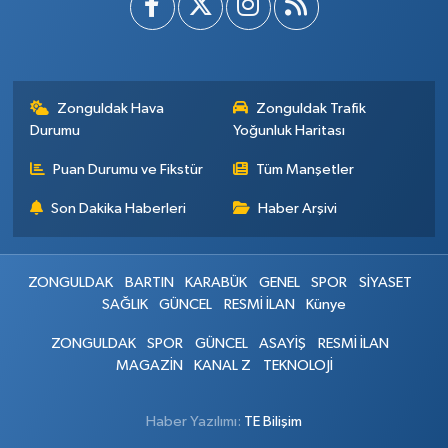
Zonguldak Hava
Zonguldak Trafik
Durumu
Yoğunluk Haritası
Puan Durumu ve Fikstür
Tüm Manşetler
Son Dakika Haberleri
Haber Arşivi
ZONGULDAK
BARTIN
KARABÜK
GENEL
SPOR
SİYASET
SAĞLIK
GÜNCEL
RESMİ İLAN
Künye
ZONGULDAK
SPOR
GÜNCEL
ASAYİŞ
RESMİ İLAN
MAGAZİN
KANAL Z
TEKNOLOJİ
Haber Yazılımı:
TE Bilişim