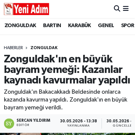
ZONGULDAK
ZONGULDAK
Zonguldak Hava Durumu
ZONGULDAK
BARTIN
KARABÜK
GENEL
SPOR
SPOR
BARTIN
Zonguldak Trafik Yoğunluk Haritası
HABERLER
ZONGULDAK
ASAYİŞ
KARABÜK
Süper Lig Puan Durumu ve Fikstür
Zonguldak'ın en büyük
bayram yemeği: Kazanlar
GÜNCEL
GENEL
Tüm Manşetler
kaynadı kavurmalar yapıldı
SİYASET
SPOR
Son Dakika Haberleri
Zonguldak'ın Bakacakkadı Beldesinde onlarca
kazanda kavurma yapıldı. Zonguldak'ın en büyük
RESMİ İLAN
SİYASET
Haber Arşivi
bayram yemeği verildi.
SAĞLIK
SERCAN YILDIRIM
30.05.2026 - 13:38
30.05.2026 - 
EDITÖR
YAYINLANMA
GÜNCELLEM
GÜNCEL