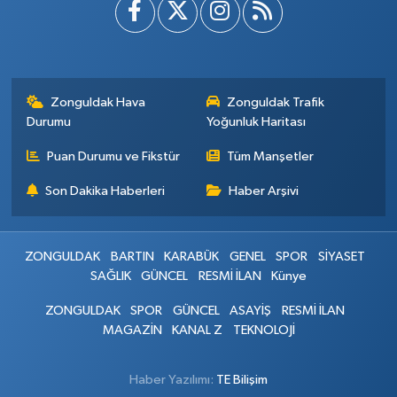
Zonguldak Hava
Zonguldak Trafik
Durumu
Yoğunluk Haritası
Puan Durumu ve Fikstür
Tüm Manşetler
Son Dakika Haberleri
Haber Arşivi
ZONGULDAK
BARTIN
KARABÜK
GENEL
SPOR
SİYASET
SAĞLIK
GÜNCEL
RESMİ İLAN
Künye
ZONGULDAK
SPOR
GÜNCEL
ASAYİŞ
RESMİ İLAN
MAGAZİN
KANAL Z
TEKNOLOJİ
Haber Yazılımı:
TE Bilişim