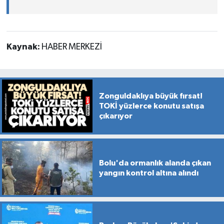
Kaynak:
HABER MERKEZİ
Zonguldaklıya büyük fırsat!
TOKİ yüzlerce konutu satışa
çıkarıyor
Bolu'da ormanlık alanda çıkan
yangın kontrol altına alındı