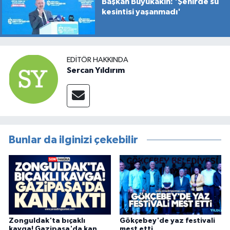
Başkan Büyükakın: 'Şehirde su
kesintisi yaşanmadı'
EDITÖR HAKKINDA
Sercan Yıldırım
Bunlar da ilginizi çekebilir
Zonguldak'ta bıçaklı
Gökçebey'de yaz festivali
kavga! Gazipaşa'da kan
mest etti