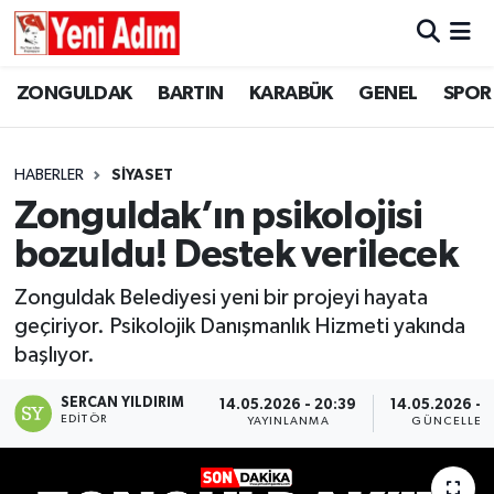
ZONGULDAK
ZONGULDAK
Zonguldak Hava Durumu
ZONGULDAK
BARTIN
KARABÜK
GENEL
SPOR
SPOR
BARTIN
Zonguldak Trafik Yoğunluk Haritası
HABERLER
SİYASET
ASAYİŞ
KARABÜK
Süper Lig Puan Durumu ve Fikstür
Zonguldak’ın psikolojisi
bozuldu! Destek verilecek
GÜNCEL
GENEL
Tüm Manşetler
Zonguldak Belediyesi yeni bir projeyi hayata
SİYASET
SPOR
Son Dakika Haberleri
geçiriyor. Psikolojik Danışmanlık Hizmeti yakında
başlıyor.
RESMİ İLAN
SİYASET
Haber Arşivi
SERCAN YILDIRIM
14.05.2026 - 20:39
14.05.2026 - 2
SAĞLIK
EDITÖR
YAYINLANMA
GÜNCELLEM
GÜNCEL