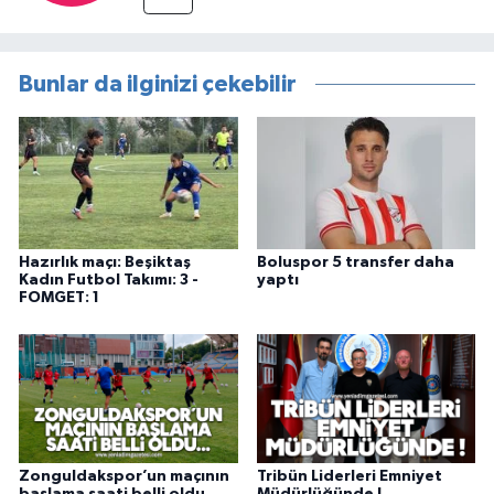
Bunlar da ilginizi çekebilir
Hazırlık maçı: Beşiktaş
Boluspor 5 transfer daha
Kadın Futbol Takımı: 3 -
yaptı
FOMGET: 1
Zonguldakspor’un maçının
Tribün Liderleri Emniyet
başlama saati belli oldu
Müdürlüğünde !