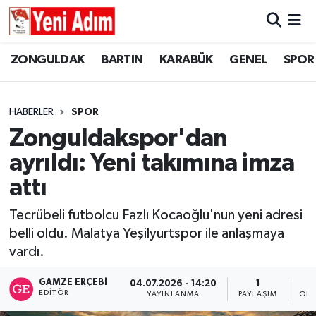
ZONGULDAK
ZONGULDAK
Zonguldak Hava Durumu
ZONGULDAK
BARTIN
KARABÜK
GENEL
SPOR
SPOR
BARTIN
Zonguldak Trafik Yoğunluk Haritası
HABERLER
SPOR
ASAYİŞ
KARABÜK
Süper Lig Puan Durumu ve Fikstür
Zonguldakspor'dan
ayrıldı: Yeni takımına imza
GÜNCEL
GENEL
Tüm Manşetler
attı
SİYASET
SPOR
Son Dakika Haberleri
Tecrübeli futbolcu Fazlı Kocaoğlu'nun yeni adresi
belli oldu. Malatya Yeşilyurtspor ile anlaşmaya
RESMİ İLAN
SİYASET
Haber Arşivi
vardı.
SAĞLIK
GAMZE ERÇEBI
04.07.2026 - 14:20
1
EDITÖR
YAYINLANMA
PAYLAŞIM
OKU
GÜNCEL