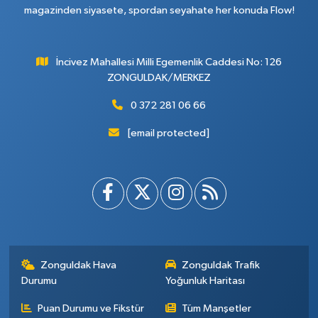
magazinden siyasete, spordan seyahate her konuda Flow!
İncivez Mahallesi Milli Egemenlik Caddesi No: 126
ZONGULDAK/MERKEZ
0 372 281 06 66
[email protected]
Zonguldak Hava
Zonguldak Trafik
Durumu
Yoğunluk Haritası
Puan Durumu ve Fikstür
Tüm Manşetler