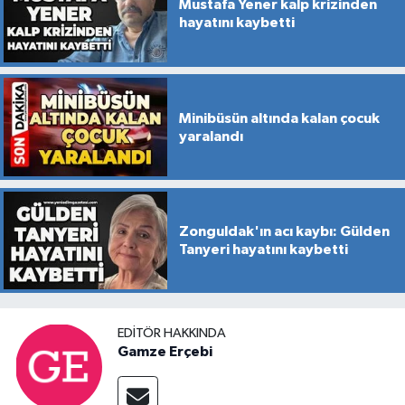
Mustafa Yener kalp krizinden
hayatını kaybetti
Minibüsün altında kalan çocuk
yaralandı
Zonguldak'ın acı kaybı: Gülden
Tanyeri hayatını kaybetti
EDITÖR HAKKINDA
Gamze Erçebi